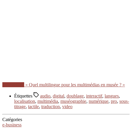
Lire la suite
« Quel multilingue pour les multimédias en musée ? »
Étiquettes
audio
,
digital
,
doublage
,
interactif
,
langues
,
localisation
,
multimédia
,
muséographie
,
numérique
,
pro
,
sous-
titrage
,
tactile
,
traduction
,
video
Catégories
e-business