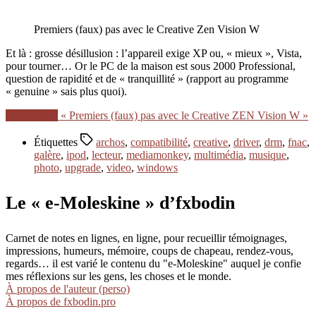
Premiers (faux) pas avec le Creative Zen Vision W
Et là : grosse désillusion : l’appareil exige XP ou, « mieux », Vista,
pour tourner… Or le PC de la maison est sous 2000 Professional,
question de rapidité et de « tranquillité » (rapport au programme
« genuine » sais plus quoi).
Lire la suite
« Premiers (faux) pas avec le Creative ZEN Vision W »
Étiquettes
archos
,
compatibilité
,
creative
,
driver
,
drm
,
fnac
,
galère
,
ipod
,
lecteur
,
mediamonkey
,
multimédia
,
musique
,
photo
,
upgrade
,
video
,
windows
Le « e-Moleskine » d’fxbodin
Carnet de notes en lignes, en ligne, pour recueillir témoignages,
impressions, humeurs, mémoire, coups de chapeau, rendez-vous,
regards… il est varié le contenu du "e-Moleskine" auquel je confie
mes réflexions sur les gens, les choses et le monde.
À propos de l'auteur (perso)
À propos de fxbodin.pro