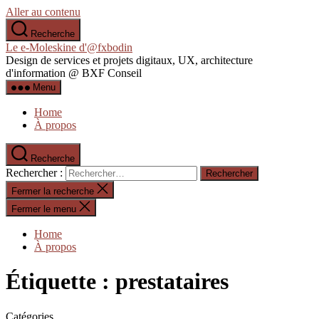
Aller au contenu
Recherche
Le e-Moleskine d'@fxbodin
Design de services et projets digitaux, UX, architecture
d'information @ BXF Conseil
Menu
Home
À propos
Recherche
Rechercher :
Fermer la recherche
Fermer le menu
Home
À propos
Étiquette :
prestataires
Catégories