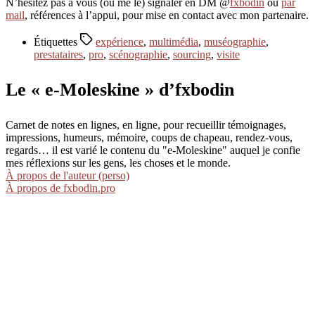
N’hésitez pas à vous (ou me le) signaler en DM @
fxbodin
ou
par
mail
, références à l’appui, pour mise en contact avec mon partenaire.
Étiquettes
expérience
,
multimédia
,
muséographie
,
prestataires
,
pro
,
scénographie
,
sourcing
,
visite
Le « e-Moleskine » d’fxbodin
Carnet de notes en lignes, en ligne, pour recueillir témoignages,
impressions, humeurs, mémoire, coups de chapeau, rendez-vous,
regards… il est varié le contenu du "e-Moleskine" auquel je confie
mes réflexions sur les gens, les choses et le monde.
À propos de l'auteur (perso)
À propos de fxbodin.pro