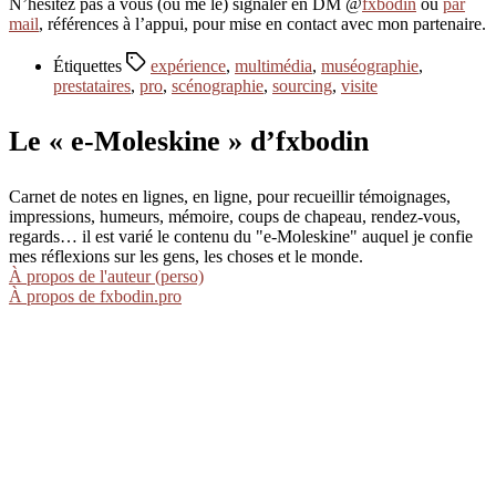
N’hésitez pas à vous (ou me le) signaler en DM @
fxbodin
ou
par
mail
, références à l’appui, pour mise en contact avec mon partenaire.
Étiquettes
expérience
,
multimédia
,
muséographie
,
prestataires
,
pro
,
scénographie
,
sourcing
,
visite
Le « e-Moleskine » d’fxbodin
Carnet de notes en lignes, en ligne, pour recueillir témoignages,
impressions, humeurs, mémoire, coups de chapeau, rendez-vous,
regards… il est varié le contenu du "e-Moleskine" auquel je confie
mes réflexions sur les gens, les choses et le monde.
À propos de l'auteur (perso)
À propos de fxbodin.pro