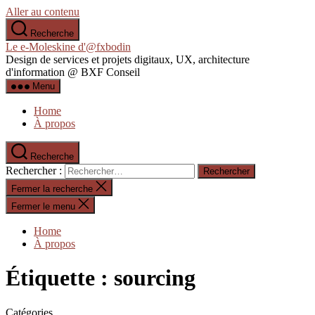
Aller au contenu
Recherche
Le e-Moleskine d'@fxbodin
Design de services et projets digitaux, UX, architecture
d'information @ BXF Conseil
Menu
Home
À propos
Recherche
Rechercher :
Fermer la recherche
Fermer le menu
Home
À propos
Étiquette :
sourcing
Catégories