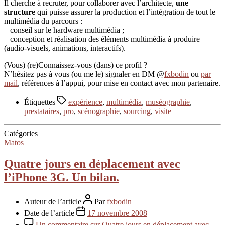
Il cherche à recruter, pour collaborer avec l’architecte,
une
structure
qui puisse assurer la production et l’intégration de tout le
multimédia du parcours :
– conseil sur le hardware multimédia ;
– conception et réalisation des éléments multimédia à produire
(audio-visuels, animations, interactifs).
(Vous) (re)Connaissez-vous (dans) ce profil ?
N’hésitez pas à vous (ou me le) signaler en DM @
fxbodin
ou
par
mail
, références à l’appui, pour mise en contact avec mon partenaire.
Étiquettes
expérience
,
multimédia
,
muséographie
,
prestataires
,
pro
,
scénographie
,
sourcing
,
visite
Catégories
Matos
Quatre jours en déplacement avec
l’iPhone 3G. Un bilan.
Auteur de l’article
Par
fxbodin
Date de l’article
17 novembre 2008
Un commentaire
sur Quatre jours en déplacement avec