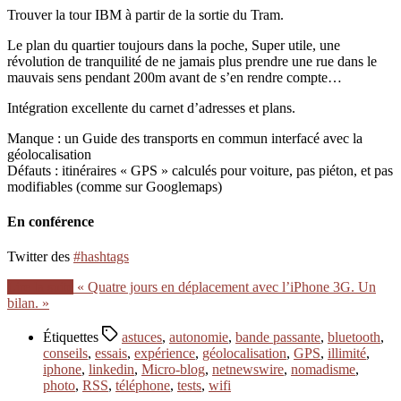
Trouver la tour IBM à partir de la sortie du Tram.
Le plan du quartier toujours dans la poche, Super utile, une
révolution de tranquilité de ne jamais plus prendre une rue dans le
mauvais sens pendant 200m avant de s’en rendre compte…
Intégration excellente du carnet d’adresses et plans.
Manque : un Guide des transports en commun interfacé avec la
géolocalisation
Défauts : itinéraires « GPS » calculés pour voiture, pas piéton, et pas
modifiables (comme sur Googlemaps)
En conférence
Twitter des
#hashtags
Lire la suite
« Quatre jours en déplacement avec l’iPhone 3G. Un
bilan. »
Étiquettes
astuces
,
autonomie
,
bande passante
,
bluetooth
,
conseils
,
essais
,
expérience
,
géolocalisation
,
GPS
,
illimité
,
iphone
,
linkedin
,
Micro-blog
,
netnewswire
,
nomadisme
,
photo
,
RSS
,
téléphone
,
tests
,
wifi