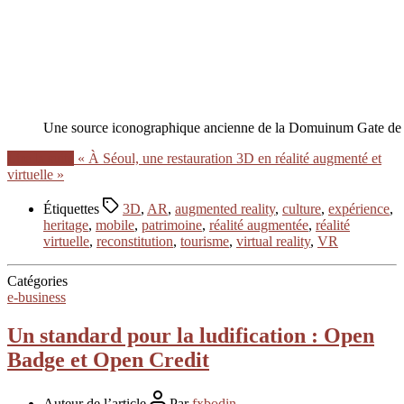
Une source iconographique ancienne de la Domuinum Gate de
Lire la suite
« À Séoul, une restauration 3D en réalité augmenté et
virtuelle »
Étiquettes
3D
,
AR
,
augmented reality
,
culture
,
expérience
,
heritage
,
mobile
,
patrimoine
,
réalité augmentée
,
réalité
virtuelle
,
reconstitution
,
tourisme
,
virtual reality
,
VR
Catégories
e-business
Un standard pour la ludification : Open
Badge et Open Credit
Auteur de l’article
Par
fxbodin