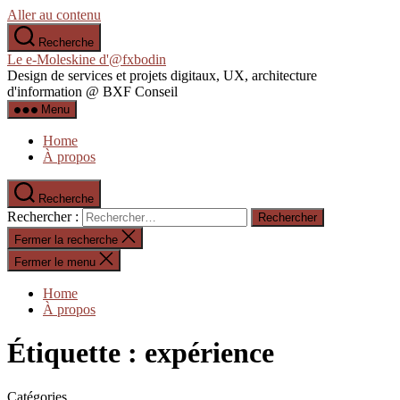
Aller au contenu
Recherche
Le e-Moleskine d'@fxbodin
Design de services et projets digitaux, UX, architecture
d'information @ BXF Conseil
Menu
Home
À propos
Recherche
Rechercher :
Fermer la recherche
Fermer le menu
Home
À propos
Étiquette :
expérience
Catégories