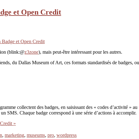
adge et Open Credit
en Badge et Open Credit
tion (blink:@
z3zone
), mais peut-être intéressant pour les autres.
, du Dallas Museum of Art, ces formats standardisés de badges, ou de c
rogramme collectent des badges, en saisissant des « codes d’activité » au 
nt un SMS. Chaque badge correspond à une série d’actions à accomplir.
Credit »
on
,
marketing
,
museums
,
pro
,
wordpress