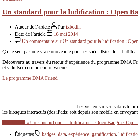
Un standard pour la ludification : Open B
Auteur de l’article
Par
fxbodin
Date de l’article
18 mai 2014
Un commentaire
sur Un standard pour la ludification : Op
Ça ne sera pas une vraie nouveauté pour les spécialistes de la ludifica
Découverts au travers du retour d’expérience du programme DMA Friends
et valoriser comme contre valeurs…
Le programme DMA Friend
Les visiteurs inscrits dans le p
les kiosques interactifs (des iPads) soit depuis son mobile en envoya
Lire la suite
« Un standard pour la ludification : Open Badge et Open 
Étiquettes
badges
,
data
,
expérience
,
gamification
,
ludificati