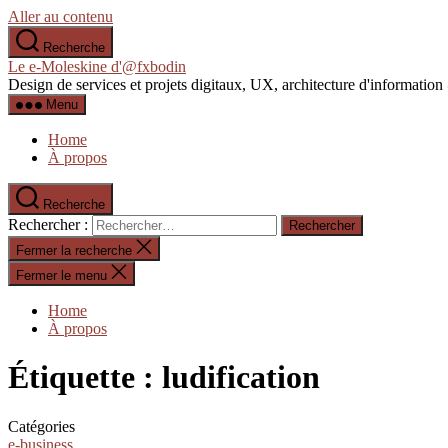
Aller au contenu
Recherche
Le e-Moleskine d'@fxbodin
Design de services et projets digitaux, UX, architecture d'informati
Menu
Home
À propos
Recherche
Rechercher :
Fermer la recherche
Fermer le menu
Home
À propos
Étiquette :
ludification
Catégories
e-business