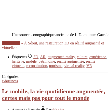
Une source iconographique ancienne de la Domuinum Gate de
Lire la suite
« À Séoul, une restauration 3D en réalité augmenté et
virtuelle »
Étiquettes
3D
,
AR
,
augmented reality
,
culture
,
expérience
,
heritage
,
mobile
,
patrimoine
,
réalité augmentée
,
réalité
virtuelle
,
reconstitution
,
tourisme
,
virtual reality
,
VR
Catégories
e-business
Le mobile, la vie quotidienne augmentée,
certes mais pas pour tout le monde
Auteur de l’article
Par
fxbodin