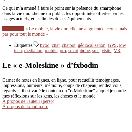
Ce qui m’a amené à faire le point sur la présence du smartphone
dans la vie quotidienne du public, les opportunités offertes par les
usages actuels, et les limites de ces équipements.
Lire la suite
« Le mobile, la vie quotidienne augmentée, certes mais
pas pour tout le monde »
Étiquettes
byod
,
chat
,
chatbot
,
géolocalisation
,
GPS
,
low
tech
,
médiation
,
mobile
,
pro
,
smartphone
,
sms
,
visite
,
VR
Le « e-Moleskine » d’fxbodin
Carnet de notes en lignes, en ligne, pour recueillir témoignages,
impressions, humeurs, mémoire, coups de chapeau, rendez-vous,
regards… il est varié le contenu du "e-Moleskine" auquel je confie
mes réflexions sur les gens, les choses et le monde.
À propos de l'auteur (perso)
À propos de fxbodin.pro