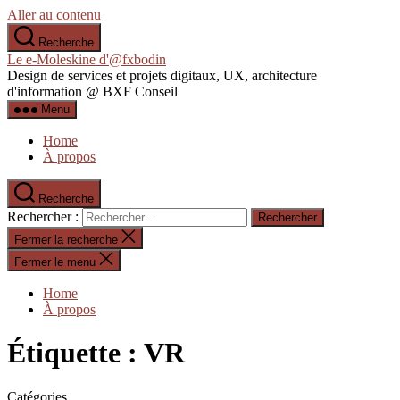
Aller au contenu
Recherche
Le e-Moleskine d'@fxbodin
Design de services et projets digitaux, UX, architecture
d'information @ BXF Conseil
Menu
Home
À propos
Recherche
Rechercher :
Fermer la recherche
Fermer le menu
Home
À propos
Étiquette :
VR
Catégories