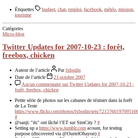
Étiquettes
budget
,
chat
,
emploi
,
facebook
,
météo
,
mission
,
tourisme
Catégories
Micro-blog
Twitter Updates for 2007-10-23 : forêt,
freebox, chicken
Auteur de l’article
Par
fxbodin
Date de l’article
23 octobre 2007
Aucun commentaire
sur Twitter Updates for 2007-10-23 :
forêt, freebox, chicken
Petite série de photos sur les cabanes de résinier dans la forêt
de La Teste
https://www.flickr.com/photos/fxbodin/sets/721576019709516
#
@sanji: "ils" ont lâché l’ET sur SimCity ?
#
Setting up a
https://www.tumblr.com
acount, for testing
purpose (discovered via @OurielOhayon)
#