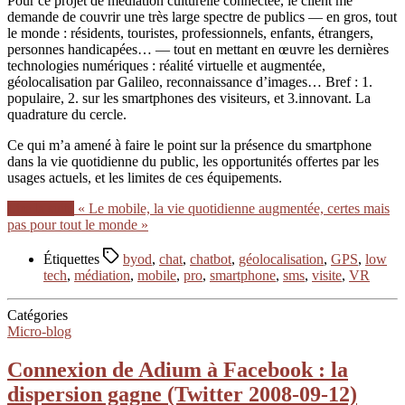
Pour ce projet de médiation culturelle connectée, le client me
demande de couvrir une très large spectre de publics — en gros, tout
le monde : résidents, touristes, professionnels, enfants, étrangers,
personnes handicapées… — tout en mettant en œuvre les dernières
technologies numériques : réalité virtuelle et augmentée,
géolocalisation par Galileo, reconnaissance d’images… Bref : 1.
populaire, 2. sur les smartphones des visiteurs, et 3.innovant. La
quadrature du cercle.
Ce qui m’a amené à faire le point sur la présence du smartphone
dans la vie quotidienne du public, les opportunités offertes par les
usages actuels, et les limites de ces équipements.
Lire la suite
« Le mobile, la vie quotidienne augmentée, certes mais
pas pour tout le monde »
Étiquettes
byod
,
chat
,
chatbot
,
géolocalisation
,
GPS
,
low
tech
,
médiation
,
mobile
,
pro
,
smartphone
,
sms
,
visite
,
VR
Catégories
Micro-blog
Connexion de Adium à Facebook : la
dispersion gagne (Twitter 2008-09-12)