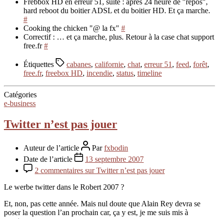
Frebbox HD en erreur 51, suite : après 24 heure de "repos",
hard reboot du boitier ADSL et du boitier HD. Et ça marche.
#
Cooking the chicken "@ la fx"
#
Correctif : … et ça marche, plus. Retour à la case chat support
free.fr
#
Étiquettes
cabanes
,
californie
,
chat
,
erreur 51
,
feed
,
forêt
,
free.fr
,
freebox HD
,
incendie
,
status
,
timeline
Catégories
e-business
Twitter n’est pas jouer
Auteur de l’article
Par
fxbodin
Date de l’article
13 septembre 2007
2 commentaires
sur Twitter n’est pas jouer
Le werbe twitter dans le Robert 2007 ?
Et, non, pas cette année. Mais nul doute que Alain Rey devra se
poser la question l’an prochain car, ça y est, je me suis mis à