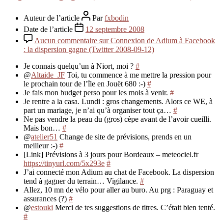
Auteur de l’article
Par
fxbodin
Date de l’article
12 septembre 2008
Aucun commentaire
sur Connexion de Adium à Facebook
: la dispersion gagne (Twitter 2008-09-12)
Je connais quelqu’un à Niort, moi ?
#
@
Altaide_JF
Toi, tu commence à me mettre la pression pour
le prochain tour de l’île en Jouët 680 :-)
#
Je fais mon budget perso pour les mois à venir.
#
Je rentre a la casa. Lundi : gros changements. Alors ce WE, à
part un mariage, je n’ai qu’à organiser tout ça…
#
Ne pas vendre la peau du (gros) cèpe avant de l’avoir cueilli.
Mais bon…
#
@
atelier51
Change de site de prévisions, prends en un
meilleur :-)
#
[Link] Prévisions à 3 jours pour Bordeaux – meteociel.fr
https://tinyurl.com/5x293e
#
J’ai connecté mon Adium au chat de Facebook. La dispersion
tend à gagner du terrain… Vigilance.
#
Allez, 10 mn de vélo pour aller au buro. Au prg : Paraguay et
assurances (?)
#
@
estouki
Merci de tes suggestions de titres. C’était bien tenté.
#