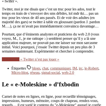
« twitter ».
Twitter, moi je me disais que c’est un truc pour les ados, tout le
temps en train de s’envoyer des sms débiles, lol mdr tki… pas un
truc pour les vieux de 40 ans passés. Et de voir des adultes (en
majorité des gars) se twitter à table en gloussant (pardon J. pardon
M….), ça ne m’avait pas immédiatement convaincu davantage…
Pourtant, que d’éminents analystes et praticiens du web 2.0 (vous
voyez, M., J., je me rattrape :-) semblent penser qu’il y a là une
application majeure, ne pouvait pas me laisser sur mon sarcasme
initial. Voici pourquoi, j’essaie Twitter depuis un peu plus de 3
semaines maintenant. Expérimenter et chercher à comprendre.
Lire la suite
« Twitter n’est pas jouer »
Étiquettes
blogs
,
chat
,
communiquer
,
IM
,
irc
,
le-Robert
,
Micro-blog
,
réseau
,
signal-social
,
web-2.0
Le « e-Moleskine » d’fxbodin
Carnet de notes en lignes, en ligne, pour recueillir témoignages,
impressions, humeurs, mémoire, coups de chapeau, rendez-vous,
regards… il est varié le contenu du "e-Moleskine" auquel je confie