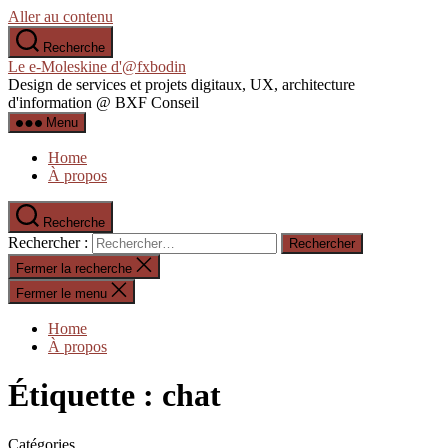
Aller au contenu
Recherche
Le e-Moleskine d'@fxbodin
Design de services et projets digitaux, UX, architecture
d'information @ BXF Conseil
Menu
Home
À propos
Recherche
Rechercher :
Fermer la recherche
Fermer le menu
Home
À propos
Étiquette :
chat
Catégories