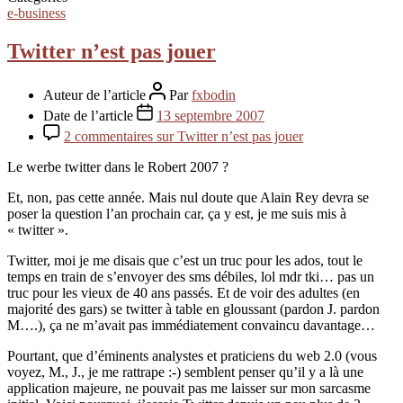
e-business
Twitter n’est pas jouer
Auteur de l’article
Par
fxbodin
Date de l’article
13 septembre 2007
2 commentaires
sur Twitter n’est pas jouer
Le werbe twitter dans le Robert 2007 ?
Et, non, pas cette année. Mais nul doute que Alain Rey devra se
poser la question l’an prochain car, ça y est, je me suis mis à
« twitter ».
Twitter, moi je me disais que c’est un truc pour les ados, tout le
temps en train de s’envoyer des sms débiles, lol mdr tki… pas un
truc pour les vieux de 40 ans passés. Et de voir des adultes (en
majorité des gars) se twitter à table en gloussant (pardon J. pardon
M….), ça ne m’avait pas immédiatement convaincu davantage…
Pourtant, que d’éminents analystes et praticiens du web 2.0 (vous
voyez, M., J., je me rattrape :-) semblent penser qu’il y a là une
application majeure, ne pouvait pas me laisser sur mon sarcasme