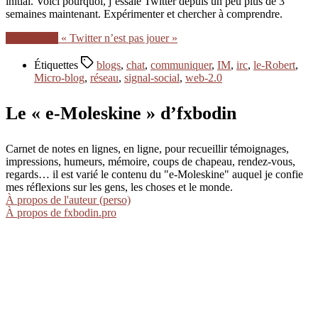
initial. Voici pourquoi, j’essaie Twitter depuis un peu plus de 3
semaines maintenant. Expérimenter et chercher à comprendre.
Lire la suite
« Twitter n’est pas jouer »
Étiquettes
blogs
,
chat
,
communiquer
,
IM
,
irc
,
le-Robert
,
Micro-blog
,
réseau
,
signal-social
,
web-2.0
Le « e-Moleskine » d’fxbodin
Carnet de notes en lignes, en ligne, pour recueillir témoignages,
impressions, humeurs, mémoire, coups de chapeau, rendez-vous,
regards… il est varié le contenu du "e-Moleskine" auquel je confie
mes réflexions sur les gens, les choses et le monde.
À propos de l'auteur (perso)
À propos de fxbodin.pro