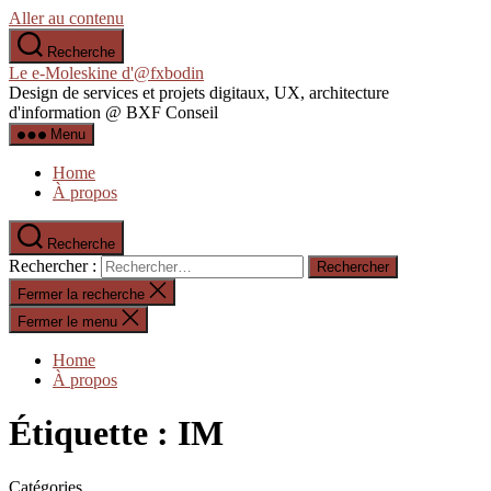
Aller au contenu
Recherche
Le e-Moleskine d'@fxbodin
Design de services et projets digitaux, UX, architecture
d'information @ BXF Conseil
Menu
Home
À propos
Recherche
Rechercher :
Fermer la recherche
Fermer le menu
Home
À propos
Étiquette :
IM
Catégories