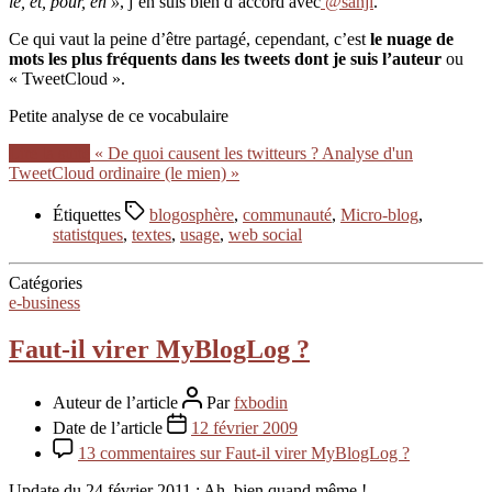
le, et, pour, en »
, j’en suis bien d’accord avec
@sanji
.
Ce qui vaut la peine d’être partagé, cependant, c’est
le nuage de
mots les plus fréquents dans les tweets dont je suis l’auteur
ou
« TweetCloud ».
Petite analyse de ce vocabulaire
Lire la suite
« De quoi causent les twitteurs ? Analyse d'un
TweetCloud ordinaire (le mien) »
Étiquettes
blogosphère
,
communauté
,
Micro-blog
,
statistques
,
textes
,
usage
,
web social
Catégories
e-business
Faut-il virer MyBlogLog ?
Auteur de l’article
Par
fxbodin
Date de l’article
12 février 2009
13 commentaires
sur Faut-il virer MyBlogLog ?
Update du 24 février 2011
: Ah, bien quand même !