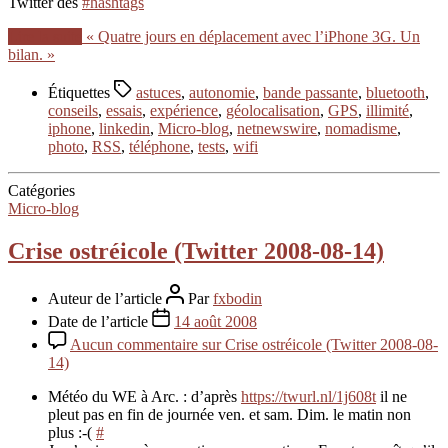
Twitter des
#hashtags
Lire la suite
« Quatre jours en déplacement avec l’iPhone 3G. Un
bilan. »
Étiquettes
astuces
,
autonomie
,
bande passante
,
bluetooth
,
conseils
,
essais
,
expérience
,
géolocalisation
,
GPS
,
illimité
,
iphone
,
linkedin
,
Micro-blog
,
netnewswire
,
nomadisme
,
photo
,
RSS
,
téléphone
,
tests
,
wifi
Catégories
Micro-blog
Crise ostréicole (Twitter 2008-08-14)
Auteur de l’article
Par
fxbodin
Date de l’article
14 août 2008
Aucun commentaire
sur Crise ostréicole (Twitter 2008-08-
14)
Météo du WE à Arc. : d’après
https://twurl.nl/1j608t
il ne
pleut pas en fin de journée ven. et sam. Dim. le matin non
plus :-(
#