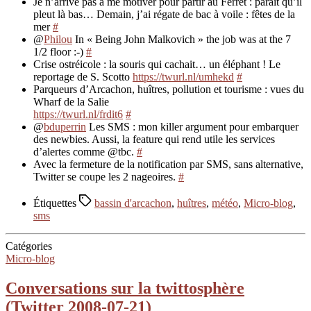
Je n’arrive pas à me motiver pour partir au Ferret : paraît qu’il
pleut là bas… Demain, j’ai régate de bac à voile : fêtes de la
mer
#
@
Philou
In « Being John Malkovich » the job was at the 7
1/2 floor :-)
#
Crise ostréicole : la souris qui cachait… un éléphant ! Le
reportage de S. Scotto
https://twurl.nl/umhekd
#
Parqueurs d’Arcachon, huîtres, pollution et tourisme : vues du
Wharf de la Salie
https://twurl.nl/frdit6
#
@
bduperrin
Les SMS : mon killer argument pour embarquer
des newbies. Aussi, la feature qui rend utile les services
d’alertes comme @tbc.
#
Avec la fermeture de la notification par SMS, sans alternative,
Twitter se coupe les 2 nageoires.
#
Étiquettes
bassin d'arcachon
,
huîtres
,
météo
,
Micro-blog
,
sms
Catégories
Micro-blog
Conversations sur la twittosphère
(Twitter 2008-07-21)