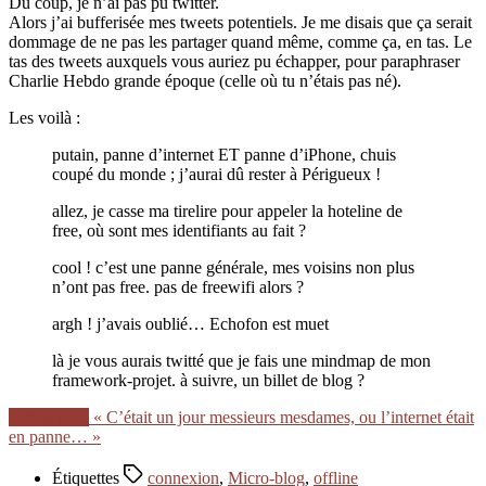
Du coup, je n’ai pas pu twitter.
Alors j’ai bufferisée mes tweets potentiels. Je me disais que ça serait
dommage de ne pas les partager quand même, comme ça, en tas. Le
tas des tweets auxquels vous auriez pu échapper, pour paraphraser
Charlie Hebdo grande époque (celle où tu n’étais pas né).
Les voilà :
putain, panne d’internet ET panne d’iPhone, chuis
coupé du monde ; j’aurai dû rester à Périgueux !
allez, je casse ma tirelire pour appeler la hoteline de
free, où sont mes identifiants au fait ?
cool ! c’est une panne générale, mes voisins non plus
n’ont pas free. pas de freewifi alors ?
argh ! j’avais oublié… Echofon est muet
là je vous aurais twitté que je fais une mindmap de mon
framework-projet. à suivre, un billet de blog ?
Lire la suite
« C’était un jour messieurs mesdames, ou l’internet était
en panne… »
Étiquettes
connexion
,
Micro-blog
,
offline