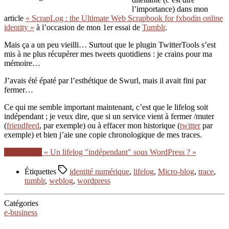
l’importance) dans mon
article
« ScrapLog : the Ultimate Web Scrapbook for fxbodin online
identity »
à l’occasion de mon 1er essai de
Tumblr
.
Mais ça a un peu vieilli… Surtout que le plugin TwitterTools s’est
mis à ne plus récupérer mes tweets quotidiens : je crains pour ma
mémoire…
J’avais été épaté par l’esthétique de Swurl, mais il avait fini par
fermer…
Ce qui me semble important maintenant, c’est que le lifelog soit
indépendant ; je veux dire, que si un service vient à fermer /muter
(
friendfeed
, par exemple) ou à effacer mon historique (
twitter
par
exemple) et bien j’aie une copie chronologique de mes traces.
Lire la suite
« Un lifelog "indépendant" sous WordPress ? »
Étiquettes
identité numérique
,
lifelog
,
Micro-blog
,
trace
,
tumblr
,
weblog
,
wordpress
Catégories
e-business