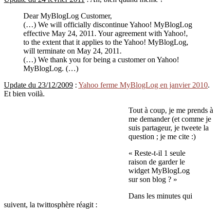
Dear MyBlogLog Customer,
(…) We will officially discontinue Yahoo! MyBlogLog
effective May 24, 2011. Your agreement with Yahoo!,
to the extent that it applies to the Yahoo! MyBlogLog,
will terminate on May 24, 2011.
(…) We thank you for being a customer on Yahoo!
MyBlogLog. (…)
Update du 23/12/2009
:
Yahoo ferme MyBlogLog en janvier 2010
.
Et bien voilà.
Tout à coup, je me prends à
me demander (et comme je
suis partageur, je tweete la
question ; je me cite :)
« Reste-t-il 1 seule
raison de garder le
widget MyBlogLog
sur son blog ? »
Dans les minutes qui
suivent, la twittosphère réagit :