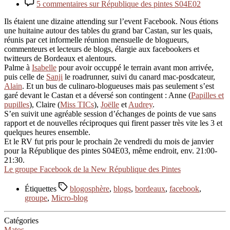
5 commentaires
sur République des pintes S04E02
Ils étaient une dizaine attending sur l’event Facebook. Nous étions
une huitaine autour des tables du grand bar Castan, sur les quais,
réunis par cet informelle réunion mensuelle de blogueurs,
commenteurs et lecteurs de blogs, élargie aux facebookers et
twitteurs de Bordeaux et alentours.
Palme à
Isabelle
pour avoir occuppé le terrain avant mon arrivée,
puis celle de
Sanji
le roadrunner, suivi du canard mac-posdcateur,
Alain
. Et un bus de culinaro-blogueuses mais pas seulement s’est
garé devant le Castan et a déversé son contingent : Anne (
Papilles et
pupilles
), Claire (
Miss TICs
),
Joëlle
et
Audrey
.
S’en suivit une agréable session d’échanges de points de vue sans
rapport et de nouvelles réciproques qui firent passer très vite les 3 et
quelques heures ensemble.
Et le RV fut pris pour le prochain 2e vendredi du mois de janvier
pour la République des pintes S04E03, même endroit, env. 21:00-
21:30.
Le groupe Facebook de la New République des Pintes
Étiquettes
blogosphère
,
blogs
,
bordeaux
,
facebook
,
groupe
,
Micro-blog
Catégories
Matos