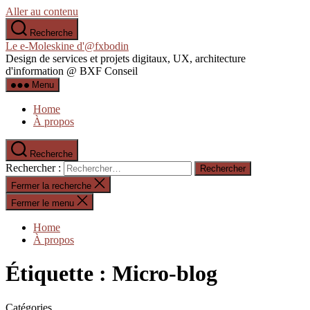
Aller au contenu
Recherche
Le e-Moleskine d'@fxbodin
Design de services et projets digitaux, UX, architecture
d'information @ BXF Conseil
Menu
Home
À propos
Recherche
Rechercher :
Fermer la recherche
Fermer le menu
Home
À propos
Étiquette :
Micro-blog
Catégories