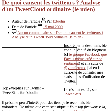
De quoi causent les twitteurs ? Analyse
d'un TweetCloud ordinaire (le mien)
Auteur de l’article
Par
fxbodin
Date de l’article
15 mai 2009
Aucun commentaire
sur De quoi causent les twitteurs ?
Analyse d'un TweetCloud ordinaire (le mien)
Inspiré par la désormais bien
connue Vanité du blogueur
(cf
le groupe Facebook que
j’avais même créé sur ce
sentiment
) et à la suite de
@yannleroux
, j’ai eu la
curiosité de consuter mes
statistiques d’utilisation de
Twitter.
Top @replies sur Twitter –
Le résultat est là , sur
TweetStats for fxbodin
TweetStats
Il présente peu d’intérêt pour des tiers, je le reconnais bien
volontiers. De même que cette statistique
« Your top five words: la,