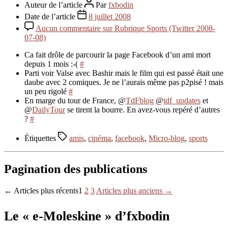
Auteur de l’article
Par
fxbodin
Date de l’article
8 juillet 2008
Aucun commentaire
sur Rubrique Sports (Twitter 2008-
07-08)
Ca fait drôle de parcourir la page Facebook d’un ami mort
depuis 1 mois :-(
#
Parti voir Valse avec Bashir mais le film qui est passé était une
daube avec 2 comiques. Je ne l’aurais même pas p2pisé ! mais
un peu rigolé
#
En marge du tour de France, @
TdFblog
@
tdf_updates
et
@
DailyTour
se tirent la bourre. En avez-vous repéré d’autres
?
#
Étiquettes
amis
,
cinéma
,
facebook
,
Micro-blog
,
sports
Pagination des publications
←
Articles
plus récents
1
2
3
Articles
plus anciens
→
Le « e-Moleskine » d’fxbodin