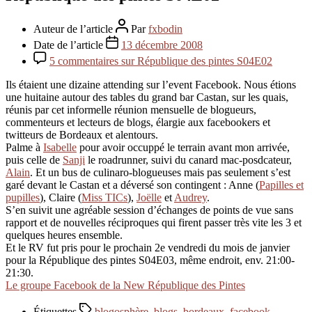
Auteur de l’article
Par
fxbodin
Date de l’article
13 décembre 2008
5 commentaires
sur République des pintes S04E02
Ils étaient une dizaine attending sur l’event Facebook. Nous étions
une huitaine autour des tables du grand bar Castan, sur les quais,
réunis par cet informelle réunion mensuelle de blogueurs,
commenteurs et lecteurs de blogs, élargie aux facebookers et
twitteurs de Bordeaux et alentours.
Palme à
Isabelle
pour avoir occuppé le terrain avant mon arrivée,
puis celle de
Sanji
le roadrunner, suivi du canard mac-posdcateur,
Alain
. Et un bus de culinaro-blogueuses mais pas seulement s’est
garé devant le Castan et a déversé son contingent : Anne (
Papilles et
pupilles
), Claire (
Miss TICs
),
Joëlle
et
Audrey
.
S’en suivit une agréable session d’échanges de points de vue sans
rapport et de nouvelles réciproques qui firent passer très vite les 3 et
quelques heures ensemble.
Et le RV fut pris pour le prochain 2e vendredi du mois de janvier
pour la République des pintes S04E03, même endroit, env. 21:00-
21:30.
Le groupe Facebook de la New République des Pintes
Étiquettes
blogosphère
,
blogs
,
bordeaux
,
facebook
,