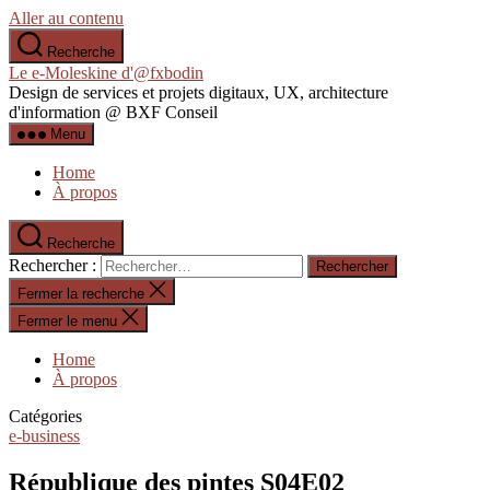
Aller au contenu
Recherche
Le e-Moleskine d'@fxbodin
Design de services et projets digitaux, UX, architecture
d'information @ BXF Conseil
Menu
Home
À propos
Recherche
Rechercher :
Fermer la recherche
Fermer le menu
Home
À propos
Catégories
e-business
République des pintes S04E02