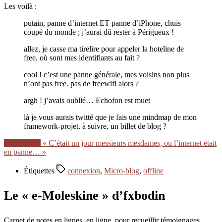
Les voilà :
putain, panne d’internet ET panne d’iPhone, chuis
coupé du monde ; j’aurai dû rester à Périgueux !
allez, je casse ma tirelire pour appeler la hoteline de
free, où sont mes identifiants au fait ?
cool ! c’est une panne générale, mes voisins non plus
n’ont pas free. pas de freewifi alors ?
argh ! j’avais oublié… Echofon est muet
là je vous aurais twitté que je fais une mindmap de mon
framework-projet. à suivre, un billet de blog ?
Lire la suite
« C’était un jour messieurs mesdames, ou l’internet était
en panne… »
Étiquettes
connexion
,
Micro-blog
,
offline
Le « e-Moleskine » d’fxbodin
Carnet de notes en lignes, en ligne, pour recueillir témoignages,