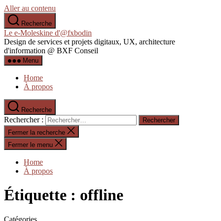
Aller au contenu
Recherche
Le e-Moleskine d'@fxbodin
Design de services et projets digitaux, UX, architecture
d'information @ BXF Conseil
Menu
Home
À propos
Recherche
Rechercher :
Fermer la recherche
Fermer le menu
Home
À propos
Étiquette :
offline
Catégories