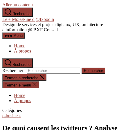
Aller au contenu
Recherche
Le e-Moleskine d'@fxbodin
Design de services et projets digitaux, UX, architecture
d'information @ BXF Conseil
Menu
Home
À propos
Recherche
Rechercher :
Fermer la recherche
Fermer le menu
Home
À propos
Catégories
e-business
De quoi causent les twitteurs ? Analyse