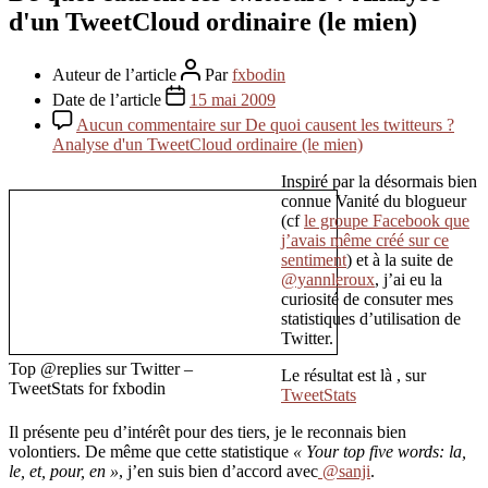
d'un TweetCloud ordinaire (le mien)
Auteur de l’article
Par
fxbodin
Date de l’article
15 mai 2009
Aucun commentaire
sur De quoi causent les twitteurs ?
Analyse d'un TweetCloud ordinaire (le mien)
Inspiré par la désormais bien
connue Vanité du blogueur
(cf
le groupe Facebook que
j’avais même créé sur ce
sentiment
) et à la suite de
@yannleroux
, j’ai eu la
curiosité de consuter mes
statistiques d’utilisation de
Twitter.
Top @replies sur Twitter –
Le résultat est là , sur
TweetStats for fxbodin
TweetStats
Il présente peu d’intérêt pour des tiers, je le reconnais bien
volontiers. De même que cette statistique
« Your top five words: la,
le, et, pour, en »
, j’en suis bien d’accord avec
@sanji
.