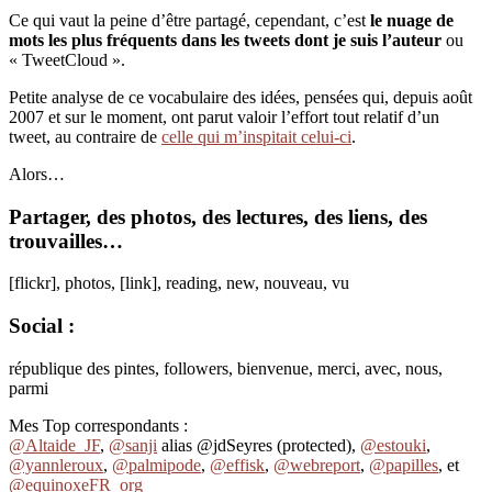
Ce qui vaut la peine d’être partagé, cependant, c’est
le nuage de
mots les plus fréquents dans les tweets dont je suis l’auteur
ou
« TweetCloud ».
Petite analyse de ce vocabulaire
des idées, pensées qui, depuis août
2007 et sur le moment, ont parut valoir l’effort tout relatif d’un
tweet, au contraire de
celle qui m’inspitait celui-ci
.
Alors…
Partager, des photos, des lectures, des liens, des
trouvailles…
[flickr], photos, [link], reading, new, nouveau, vu
Social :
république des pintes, followers, bienvenue, merci, avec, nous,
parmi
Mes Top correspondants :
@Altaide_JF
,
@sanji
alias @jdSeyres (protected),
@estouki
,
@yannleroux
,
@palmipode
,
@effisk
,
@webreport
,
@papilles
, et
@equinoxeFR_org