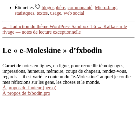
Étiquettes
blogosphère
,
communauté
,
Micro-blog
,
statistques
,
textes
,
usage
,
web social
←
Traduction du thème WordPress Sandbox 1.6
→
Kafka sur le
rivage — notes de lecture exceptionnelle
Le « e-Moleskine » d’fxbodin
Carnet de notes en lignes, en ligne, pour recueillir témoignages,
impressions, humeurs, mémoire, coups de chapeau, rendez-vous,
regards… il est varié le contenu du "e-Moleskine" auquel je confie
mes réflexions sur les gens, les choses et le monde.
À propos de l'auteur (perso)
À propos de fxbodin.pro