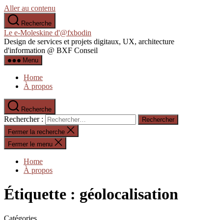
Aller au contenu
Recherche
Le e-Moleskine d'@fxbodin
Design de services et projets digitaux, UX, architecture
d'information @ BXF Conseil
Menu
Home
À propos
Recherche
Rechercher :
Fermer la recherche
Fermer le menu
Home
À propos
Étiquette :
géolocalisation
Catégories