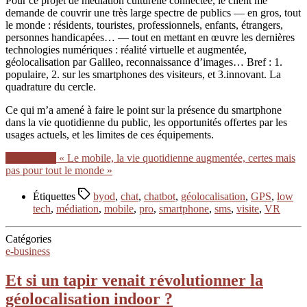
Pour ce projet de médiation culturelle connectée, le client me
demande de couvrir une très large spectre de publics — en gros, tout
le monde : résidents, touristes, professionnels, enfants, étrangers,
personnes handicapées… — tout en mettant en œuvre les dernières
technologies numériques : réalité virtuelle et augmentée,
géolocalisation par Galileo, reconnaissance d’images… Bref : 1.
populaire, 2. sur les smartphones des visiteurs, et 3.innovant. La
quadrature du cercle.
Ce qui m’a amené à faire le point sur la présence du smartphone
dans la vie quotidienne du public, les opportunités offertes par les
usages actuels, et les limites de ces équipements.
Lire la suite
« Le mobile, la vie quotidienne augmentée, certes mais
pas pour tout le monde »
Étiquettes
byod
,
chat
,
chatbot
,
géolocalisation
,
GPS
,
low
tech
,
médiation
,
mobile
,
pro
,
smartphone
,
sms
,
visite
,
VR
Catégories
e-business
Et si un tapir venait révolutionner la
géolocalisation indoor ?