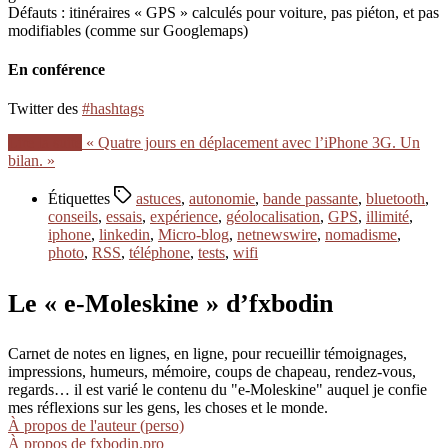
Défauts : itinéraires « GPS » calculés pour voiture, pas piéton, et pas
modifiables (comme sur Googlemaps)
En conférence
Twitter des
#hashtags
Lire la suite
« Quatre jours en déplacement avec l’iPhone 3G. Un
bilan. »
Étiquettes
astuces
,
autonomie
,
bande passante
,
bluetooth
,
conseils
,
essais
,
expérience
,
géolocalisation
,
GPS
,
illimité
,
iphone
,
linkedin
,
Micro-blog
,
netnewswire
,
nomadisme
,
photo
,
RSS
,
téléphone
,
tests
,
wifi
Le « e-Moleskine » d’fxbodin
Carnet de notes en lignes, en ligne, pour recueillir témoignages,
impressions, humeurs, mémoire, coups de chapeau, rendez-vous,
regards… il est varié le contenu du "e-Moleskine" auquel je confie
mes réflexions sur les gens, les choses et le monde.
À propos de l'auteur (perso)
À propos de fxbodin.pro