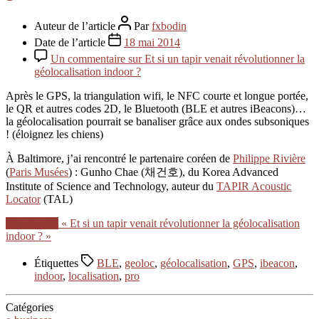
Auteur de l’article
Par
fxbodin
Date de l’article
18 mai 2014
Un commentaire
sur Et si un tapir venait révolutionner la
géolocalisation indoor ?
Après le GPS, la triangulation wifi, le NFC courte et longue portée,
le QR et autres codes 2D, le Bluetooth (BLE et autres iBeacons)…
la géolocalisation pourrait se banaliser grâce aux ondes subsoniques
! (éloignez les chiens)
À Baltimore, j’ai rencontré le partenaire coréen de
Philippe Rivière
(
Paris Musées
) : Gunho Chae (채건호), du Korea Advanced
Institute of Science and Technology, auteur du
TAPIR Acoustic
Locator
(TAL)
Lire la suite
« Et si un tapir venait révolutionner la géolocalisation
indoor ? »
Étiquettes
BLE
,
geoloc
,
géolocalisation
,
GPS
,
ibeacon
,
indoor
,
localisation
,
pro
Catégories