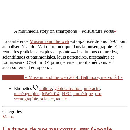
1
A multimedia story on smartphone – PoliCultura Portal
La conférence
Museum and the web
est organisée depuis 1997 pour
actualiser l’état de l’Art du numérique dans la muséographie. Elle
réunit les praticiens les plus en pointe — institutions culturelles,
scientifiques et patrimoniales, leurs partenaires, prestataires et
fournisseurs. C’est un RV principalement nord américain, et
accessoirement européen…
Lire la suite
« Museum and the web 2014. Baltimore, me voilà ! »
Étiquettes
culture
,
géolocalisation
,
interactif
,
muséographie
,
MW2014
,
NFC
,
numérique
,
pro
,
scénographie
,
science
,
tactile
Catégories
Matos
La trace de vos parcours, sur Google