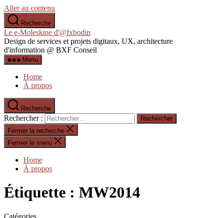
Aller au contenu
Recherche
Le e-Moleskine d'@fxbodin
Design de services et projets digitaux, UX, architecture
d'information @ BXF Conseil
Menu
Home
À propos
Recherche
Rechercher :
Fermer la recherche
Fermer le menu
Home
À propos
Étiquette :
MW2014
Catégories