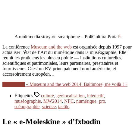
1
A multimedia story on smartphone – PoliCultura Portal
La conférence
Museum and the web
est organisée depuis 1997 pour
actualiser l’état de l’Art du numérique dans la muséographie. Elle
réunit les praticiens les plus en pointe — institutions culturelles,
scientifiques et patrimoniales, leurs partenaires, prestataires et
fournisseurs. C’est un RV principalement nord américain, et
accessoirement européen…
Lire la suite
« Museum and the web 2014. Baltimore, me voilà ! »
Étiquettes
culture
,
géolocalisation
,
interactif
,
muséographie
,
MW2014
,
NFC
,
numérique
,
pro
,
scénographie
,
science
,
tactile
Le « e-Moleskine » d’fxbodin