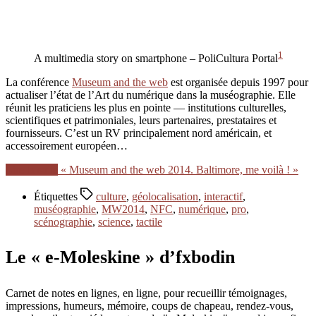
1
A multimedia story on smartphone – PoliCultura Portal
La conférence
Museum and the web
est organisée depuis 1997 pour
actualiser l’état de l’Art du numérique dans la muséographie. Elle
réunit les praticiens les plus en pointe — institutions culturelles,
scientifiques et patrimoniales, leurs partenaires, prestataires et
fournisseurs. C’est un RV principalement nord américain, et
accessoirement européen…
Lire la suite
« Museum and the web 2014. Baltimore, me voilà ! »
Étiquettes
culture
,
géolocalisation
,
interactif
,
muséographie
,
MW2014
,
NFC
,
numérique
,
pro
,
scénographie
,
science
,
tactile
Le « e-Moleskine » d’fxbodin
Carnet de notes en lignes, en ligne, pour recueillir témoignages,
impressions, humeurs, mémoire, coups de chapeau, rendez-vous,