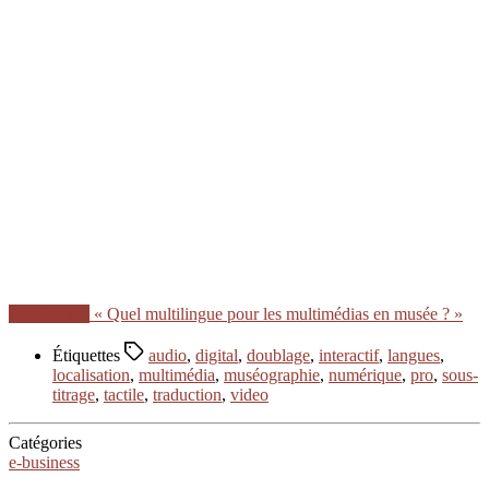
Lire la suite
« Quel multilingue pour les multimédias en musée ? »
Étiquettes
audio
,
digital
,
doublage
,
interactif
,
langues
,
localisation
,
multimédia
,
muséographie
,
numérique
,
pro
,
sous-
titrage
,
tactile
,
traduction
,
video
Catégories
e-business