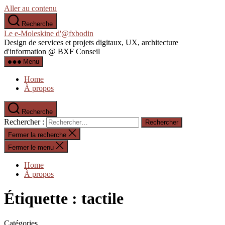
Aller au contenu
Recherche
Le e-Moleskine d'@fxbodin
Design de services et projets digitaux, UX, architecture
d'information @ BXF Conseil
Menu
Home
À propos
Recherche
Rechercher :
Fermer la recherche
Fermer le menu
Home
À propos
Étiquette :
tactile
Catégories