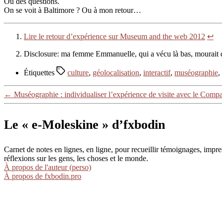
Ou des questions.
On se voit à Baltimore ? Ou à mon retour…
Lire le retour d’expérience sur Museum and the web 2012
↩
Disclosure: ma femme Emmanuelle, qui a vécu là bas, mourait 
Étiquettes
culture
,
géolocalisation
,
interactif
,
muséographie
,
←
Muséographie : individualiser l’expérience de visite avec le Comp
Le « e-Moleskine » d’fxbodin
Carnet de notes en lignes, en ligne, pour recueillir témoignages, im
réflexions sur les gens, les choses et le monde.
À propos de l'auteur (perso)
À propos de fxbodin.pro