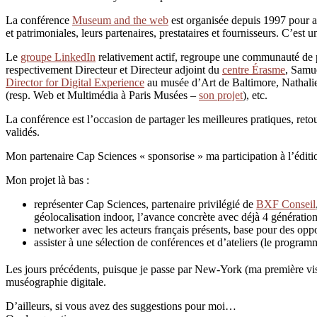
La conférence
Museum and the web
est organisée depuis 1997 pour act
et patrimoniales, leurs partenaires, prestataires et fournisseurs. C’e
Le
groupe LinkedIn
relativement actif, regroupe une communauté de 
respectivement Directeur et Directeur adjoint du
centre Érasme
, Samu
Director for Digital Experience
au musée d’Art de Baltimore, Nathalie
(resp. Web et Multimédia à Paris Musées –
son projet
), etc.
La conférence est l’occasion de partager les meilleures pratiques, retou
validés.
Mon partenaire Cap Sciences « sponsorise » ma participation à l’édit
Mon projet là bas :
représenter Cap Sciences, partenaire privilégié de
BXF Conseil
géolocalisation indoor, l’avance concrète avec déjà 4 génératio
networker avec les acteurs français présents, base pour des oppor
assister à une sélection de conférences et d’ateliers (le progr
Les jours précédents, puisque je passe par New-York (ma première visi
muséographie digitale.
D’ailleurs, si vous avez des suggestions pour moi…