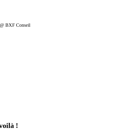
on @ BXF Conseil
oilà !