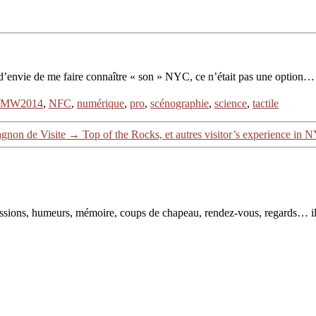
d’envie de me faire connaître « son » NYC, ce n’était pas une option
MW2014
,
NFC
,
numérique
,
pro
,
scénographie
,
science
,
tactile
agnon de Visite
→
Top of the Rocks, et autres visitor’s experience in 
pressions, humeurs, mémoire, coups de chapeau, rendez-vous, regards… il