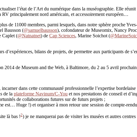
ualiser l’état de l’Art du numérique dans la muséographie. Elle réunit le
st un RV principalement nord américain, et accessoirement européen…
plus de 11000 membres, parmi lesquels, dans notre sphère proche Yves
el Bausson (
@samuelbausson
), cofondateur de Museomix, Nancy Proct
 Caplet (
@Natnatnet
) de
Cap Sciences
, Marine Soichot (
@MarineSoic
rs d’expériences, bilans de projets, de permettre aux participants de s’e
ion 2014 de Museum and the Web, à Baltimore, du 2 au 5 avril prochain
, incarner dans cette communauté professionnelle l’expertise bordelaise 
ns de la
plateforme Navinum/C-You
et nos prestations de conseil et d’in
tunités de collaborations futures sur de futurs projets ;
amme est… Huge !) et organiser à mon retour une session de compte-rendu
2
te là bas !
) je ne manquerai pas de visiter les musées et autres centres