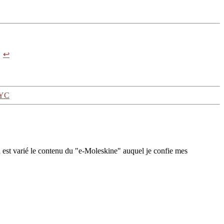
…
↩
NYC
 est varié le contenu du "e-Moleskine" auquel je confie mes