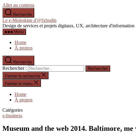
Aller au contenu
Recherche
Le e-Moleskine d'@fxbodin
Design de services et projets digitaux, UX, architecture d'informati
Menu
Home
À propos
Recherche
Rechercher :
Fermer la recherche
Fermer le menu
Home
À propos
Catégories
e-business
Museum and the web 2014. Baltimore, me v