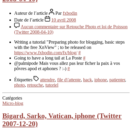
Auteur de l’article
Par
fxbodin
Date de l’article
10 avril 2008
Aucun commentaire
sur Retouche Photo et loi de Poisson
(Twitter 2008-04-10)
Writing a tutorial "Preparing photo for blogging, basic steps
with the free XnView" ; to be released on
https://www.fxbodin.com/fx/blog/
#
Going to have a long tail at La Poste
#
@palmipode Mais vous allez pas leur ficher la paix à vos
pôvres apod et aphones ? :-)
#
Étiquettes
attendre
,
file d\'attente
,
hack
,
iphone
,
patienter
,
photo
,
retouche
,
tutoriel
Catégories
Micro-blog
Bigard, Sarko, Vatican, iphone (Twitter
2007-12-20)