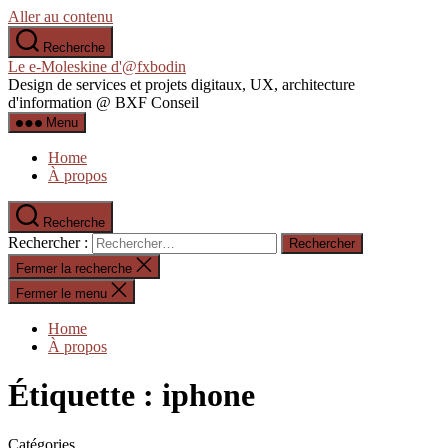
Aller au contenu
Recherche
Le e-Moleskine d'@fxbodin
Design de services et projets digitaux, UX, architecture
d'information @ BXF Conseil
Menu
Home
À propos
Recherche
Rechercher :
Fermer la recherche
Fermer le menu
Home
À propos
Étiquette :
iphone
Catégories