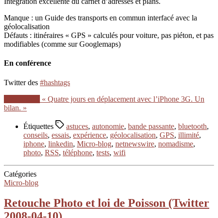
Intégration excellente du carnet d’adresses et plans.
Manque : un Guide des transports en commun interfacé avec la
géolocalisation
Défauts : itinéraires « GPS » calculés pour voiture, pas piéton, et pas
modifiables (comme sur Googlemaps)
En conférence
Twitter des
#hashtags
Lire la suite
« Quatre jours en déplacement avec l’iPhone 3G. Un
bilan. »
Étiquettes
astuces
,
autonomie
,
bande passante
,
bluetooth
,
conseils
,
essais
,
expérience
,
géolocalisation
,
GPS
,
illimité
,
iphone
,
linkedin
,
Micro-blog
,
netnewswire
,
nomadisme
,
photo
,
RSS
,
téléphone
,
tests
,
wifi
Catégories
Micro-blog
Retouche Photo et loi de Poisson (Twitter
2008-04-10)