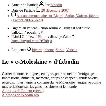
Auteur de l’article
Par
fxbodin
Date de l’article
20 décembre 2007
Aucun commentaire
sur Bigard, Sarko, Vatican, iphone
(Twitter 2007-12-20)
Bigard au vatican : "non solum vulgum est sed atque
ballotum" pouah…
#
[Link] Oubliez l’iPhone : dites “je t’aime”
https://tinyurl.com/267r8r
#
Étiquettes
bigard
,
iphone
,
Sarko
,
Vatican
Le « e-Moleskine » d’fxbodin
Carnet de notes en lignes, en ligne, pour recueillir témoignages,
impressions, humeurs, mémoire, coups de chapeau, rendez-vous,
regards… il est varié le contenu du "e-Moleskine" auquel je confie
mes réflexions sur les gens, les choses et le monde.
À propos de l'auteur (perso)
À propos de fxbodin.pro