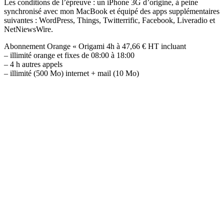
Les conditions de l’épreuve : un iPhone 3G d’origine, à peine
synchronisé avec mon MacBook et équipé des apps supplémentaires
suivantes : WordPress, Things, Twitterrific, Facebook, Liveradio et
NetNiewsWire.
Abonnement Orange « Origami 4h à 47,66 € HT incluant
– illimité orange et fixes de 08:00 à 18:00
– 4 h autres appels
– illimité (500 Mo) internet + mail (10 Mo)