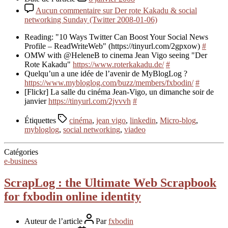
Aucun commentaire
sur Der rote Kakadu & social
networking Sunday (Twitter 2008-01-06)
Reading: "10 Ways Twitter Can Boost Your Social News
Profile – ReadWriteWeb" (https://tinyurl.com/2gpxow)
#
OMW with @HeleneB to cinema Jean Vigo seeing "Der
Rote Kakadu"
https://www.roterkakadu.de/
#
Quelqu’un a une idée de l’avenir de MyBlogLog ?
https://www.mybloglog.com/buzz/members/fxbodin/
#
[Flickr] La salle du cinéma Jean-Vigo, un dimanche soir de
janvier
https://tinyurl.com/2jvvvh
#
Étiquettes
cinéma
,
jean vigo
,
linkedin
,
Micro-blog
,
mybloglog
,
social networking
,
viadeo
Catégories
e-business
ScrapLog : the Ultimate Web Scrapbook
for fxbodin online identity
Auteur de l’article
Par
fxbodin