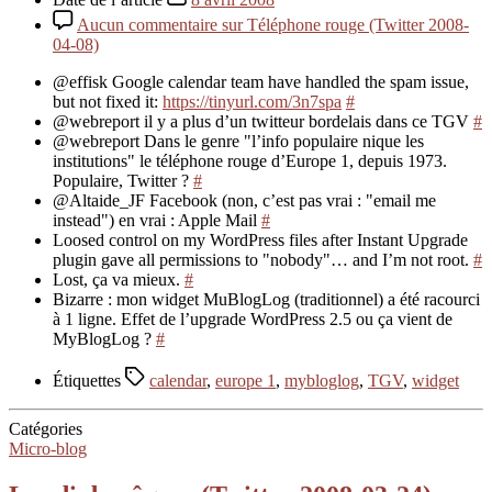
Aucun commentaire
sur Téléphone rouge (Twitter 2008-
04-08)
@effisk Google calendar team have handled the spam issue,
but not fixed it:
https://tinyurl.com/3n7spa
#
@webreport il y a plus d’un twitteur bordelais dans ce TGV
#
@webreport Dans le genre "l’info populaire nique les
institutions" le téléphone rouge d’Europe 1, depuis 1973.
Populaire, Twitter ?
#
@Altaide_JF Facebook (non, c’est pas vrai : "email me
instead") en vrai : Apple Mail
#
Loosed control on my WordPress files after Instant Upgrade
plugin gave all permissions to "nobody"… and I’m not root.
#
Lost, ça va mieux.
#
Bizarre : mon widget MuBlogLog (traditionnel) a été racourci
à 1 ligne. Effet de l’upgrade WordPress 2.5 ou ça vient de
MyBlogLog ?
#
Étiquettes
calendar
,
europe 1
,
mybloglog
,
TGV
,
widget
Catégories
Micro-blog