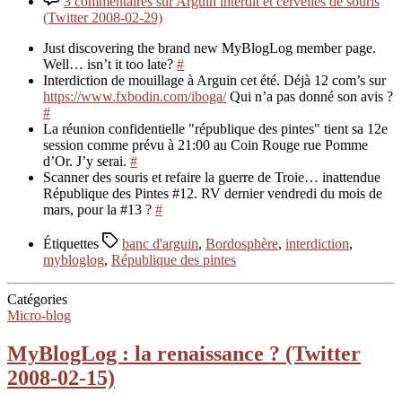
3 commentaires
sur Arguin interdit et cervelles de souris
(Twitter 2008-02-29)
Just discovering the brand new MyBlogLog member page.
Well… isn’t it too late?
#
Interdiction de mouillage à Arguin cet été. Déjà 12 com’s sur
https://www.fxbodin.com/iboga/
Qui n’a pas donné son avis ?
#
La réunion confidentielle "république des pintes" tient sa 12e
session comme prévu à 21:00 au Coin Rouge rue Pomme
d’Or. J’y serai.
#
Scanner des souris et refaire la guerre de Troie… inattendue
République des Pintes #12. RV dernier vendredi du mois de
mars, pour la #13 ?
#
Étiquettes
banc d'arguin
,
Bordosphère
,
interdiction
,
mybloglog
,
République des pintes
Catégories
Micro-blog
MyBlogLog : la renaissance ? (Twitter
2008-02-15)