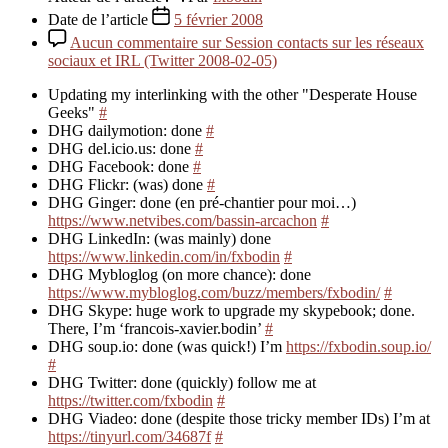
Date de l’article
5 février 2008
Aucun commentaire
sur Session contacts sur les réseaux
sociaux et IRL (Twitter 2008-02-05)
Updating my interlinking with the other "Desperate House
Geeks"
#
DHG dailymotion: done
#
DHG del.icio.us: done
#
DHG Facebook: done
#
DHG Flickr: (was) done
#
DHG Ginger: done (en pré-chantier pour moi…)
https://www.netvibes.com/bassin-arcachon
#
DHG LinkedIn: (was mainly) done
https://www.linkedin.com/in/fxbodin
#
DHG Mybloglog (on more chance): done
https://www.mybloglog.com/buzz/members/fxbodin/
#
DHG Skype: huge work to upgrade my skypebook; done.
There, I’m ‘francois-xavier.bodin’
#
DHG soup.io: done (was quick!) I’m
https://fxbodin.soup.io/
#
DHG Twitter: done (quickly) follow me at
https://twitter.com/fxbodin
#
DHG Viadeo: done (despite those tricky member IDs) I’m at
https://tinyurl.com/34687f
#