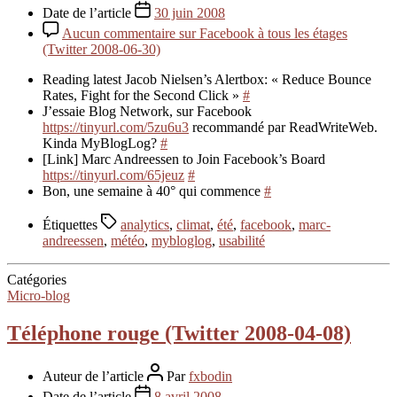
Date de l’article
30 juin 2008
Aucun commentaire
sur Facebook à tous les étages
(Twitter 2008-06-30)
Reading latest Jacob Nielsen’s Alertbox: « Reduce Bounce
Rates, Fight for the Second Click »
#
J’essaie Blog Network, sur Facebook
https://tinyurl.com/5zu6u3
recommandé par ReadWriteWeb.
Kinda MyBlogLog?
#
[Link] Marc Andreessen to Join Facebook’s Board
https://tinyurl.com/65jeuz
#
Bon, une semaine à 40° qui commence
#
Étiquettes
analytics
,
climat
,
été
,
facebook
,
marc-
andreessen
,
météo
,
mybloglog
,
usabilité
Catégories
Micro-blog
Téléphone rouge (Twitter 2008-04-08)
Auteur de l’article
Par
fxbodin
Date de l’article
8 avril 2008