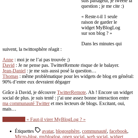
suis partageur, je tweete la
question ; je me cite :)
« Reste-t-il 1 seule
raison de garder le
widget MyBlogLog
sur son blog ? »
Dans les minutes qui
suivent, la twittosphère réagit :
Anne
: moi je ne l’ai pas trouvée ;)
David
: Je ne pense pas. TwitterRemote risque de le balayer.
Jean-Daniel
: je me suis aussi posé la question…
Thomas
: même problématique pour les widgets de blog en général:
90% d’entre eux devraient dégager
Grâce à David, je découvre
TwitterRemote
. Ah ! Encore un widget
social de plus. je suis tenté : j’ai une assez bonne interaction entre
ma communauté Twitter
et mes lecteurs de blogs. Excitant, oui,
mais…
Lire la suite
« Faut-il virer MyBlogLog ? »
Étiquettes
avatar
,
blogosphère
,
communauté
,
facebook
,
Micro-blog
,
mybloglog
,
open social
,
web social
,
widget