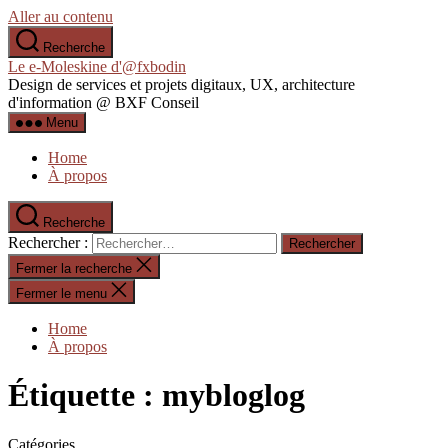
Aller au contenu
Recherche
Le e-Moleskine d'@fxbodin
Design de services et projets digitaux, UX, architecture
d'information @ BXF Conseil
Menu
Home
À propos
Recherche
Rechercher :
Fermer la recherche
Fermer le menu
Home
À propos
Étiquette :
mybloglog
Catégories