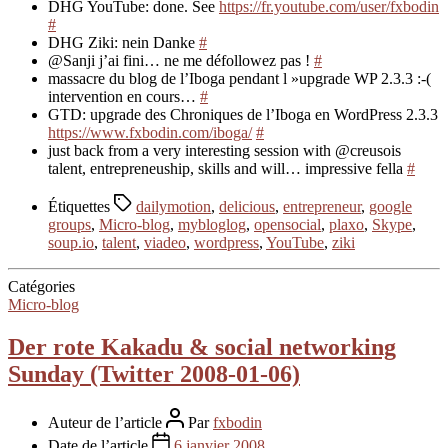
DHG YouTube: done. See
https://fr.youtube.com/user/fxbodin
#
DHG Ziki: nein Danke
#
@Sanji j’ai fini… ne me défollowez pas !
#
massacre du blog de l’Iboga pendant l »upgrade WP 2.3.3 :-(
intervention en cours…
#
GTD: upgrade des Chroniques de l’Iboga en WordPress 2.3.3
https://www.fxbodin.com/iboga/
#
just back from a very interesting session with @creusois
talent, entrepreneuship, skills and will… impressive fella
#
Étiquettes
dailymotion
,
delicious
,
entrepreneur
,
google
groups
,
Micro-blog
,
mybloglog
,
opensocial
,
plaxo
,
Skype
,
soup.io
,
talent
,
viadeo
,
wordpress
,
YouTube
,
ziki
Catégories
Micro-blog
Der rote Kakadu & social networking
Sunday (Twitter 2008-01-06)
Auteur de l’article
Par
fxbodin
Date de l’article
6 janvier 2008