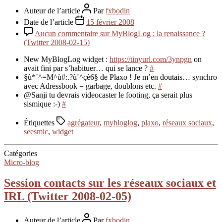
Auteur de l’article
Par
fxbodin
Date de l’article
15 février 2008
Aucun commentaire
sur MyBlogLog : la renaissance ?
(Twitter 2008-02-15)
New MyBlogLog widget :
https://tinyurl.com/3ynpgn
on
avait fini par s’habituer… qui se lance ?
#
§ù*¨^=M^ù#:.?ù¨^çè6§ de Plaxo ! Je m’en doutais… synchro
avec Adressbook = garbage, doublons etc.
#
@Sanji tu devrais videocaster le footing, ça serait plus
sismique :-)
#
Étiquettes
agrégateur
,
mybloglog
,
plaxo
,
réseaux sociaux
,
seesmic
,
widget
Catégories
Micro-blog
Session contacts sur les réseaux sociaux et
IRL (Twitter 2008-02-05)
Auteur de l’article
Par
fxbodin