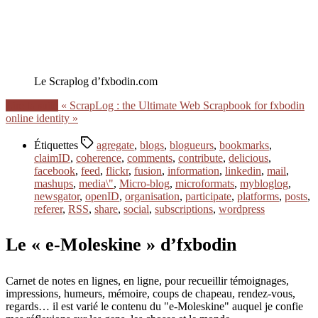
Le Scraplog d’fxbodin.com
Lire la suite
« ScrapLog : the Ultimate Web Scrapbook for fxbodin
online identity »
Étiquettes
agregate
,
blogs
,
blogueurs
,
bookmarks
,
claimID
,
coherence
,
comments
,
contribute
,
delicious
,
facebook
,
feed
,
flickr
,
fusion
,
information
,
linkedin
,
mail
,
mashups
,
media\"
,
Micro-blog
,
microformats
,
mybloglog
,
newsgator
,
openID
,
organisation
,
participate
,
platforms
,
posts
,
referer
,
RSS
,
share
,
social
,
subscriptions
,
wordpress
Le « e-Moleskine » d’fxbodin
Carnet de notes en lignes, en ligne, pour recueillir témoignages,
impressions, humeurs, mémoire, coups de chapeau, rendez-vous,
regards… il est varié le contenu du "e-Moleskine" auquel je confie