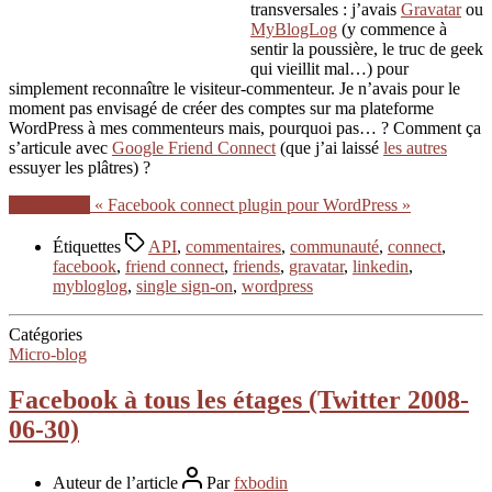
transversales : j’avais
Gravatar
ou
MyBlogLog
(y commence à
sentir la poussière, le truc de geek
qui vieillit mal…) pour
simplement reconnaître le visiteur-commenteur. Je n’avais pour le
moment pas envisagé de créer des comptes sur ma plateforme
WordPress à mes commenteurs mais, pourquoi pas… ? Comment ça
s’articule avec
Google Friend Connect
(que j’ai laissé
les autres
essuyer les plâtres) ?
Lire la suite
« Facebook connect plugin pour WordPress »
Étiquettes
API
,
commentaires
,
communauté
,
connect
,
facebook
,
friend connect
,
friends
,
gravatar
,
linkedin
,
mybloglog
,
single sign-on
,
wordpress
Catégories
Micro-blog
Facebook à tous les étages (Twitter 2008-
06-30)
Auteur de l’article
Par
fxbodin