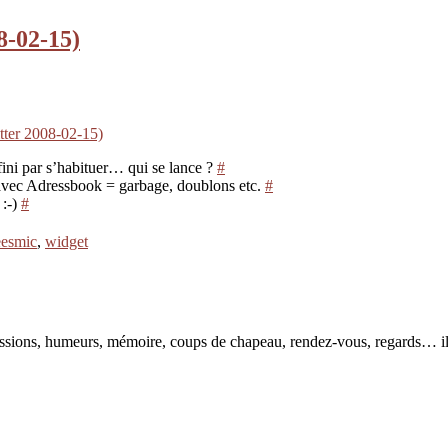
8-02-15)
tter 2008-02-15)
fini par s’habituer… qui se lance ?
#
vec Adressbook = garbage, doublons etc.
#
 :-)
#
eesmic
,
widget
pressions, humeurs, mémoire, coups de chapeau, rendez-vous, regards… il