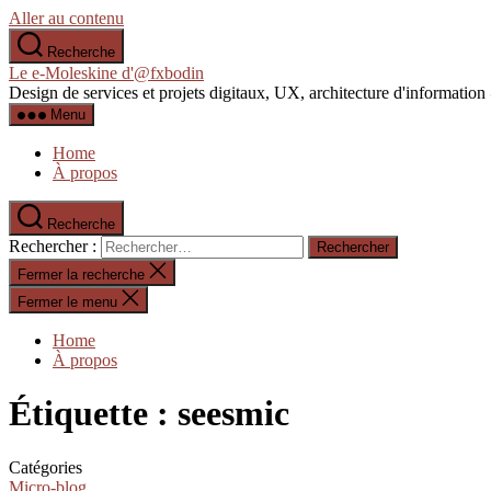
Aller au contenu
Recherche
Le e-Moleskine d'@fxbodin
Design de services et projets digitaux, UX, architecture d'informati
Menu
Home
À propos
Recherche
Rechercher :
Fermer la recherche
Fermer le menu
Home
À propos
Étiquette :
seesmic
Catégories
Micro-blog