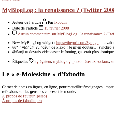
MyBlogLog : la renaissance ? (Twitter 200
Auteur de l’article
Par
fxbodin
Date de l’article
15 février 2008
Aucun commentaire
sur MyBlogLog : la renaissance ? (Twi
New MyBlogLog widget :
https://tinyurl.com/3ynpgn
on avait 
§ù*¨^=M^ù#:.?ù¨^çè6§ de Plaxo ! Je m’en doutais… synchro a
@Sanji tu devrais videocaster le footing, ça serait plus sismique
Étiquettes
agrégateur
,
mybloglog
,
plaxo
,
réseaux sociaux
,
s
Le « e-Moleskine » d’fxbodin
Carnet de notes en lignes, en ligne, pour recueillir témoignages, im
réflexions sur les gens, les choses et le monde.
À propos de l'auteur (perso)
À propos de fxbodin.pro