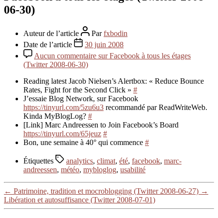
06-30)
Auteur de l’article
Par
fxbodin
Date de l’article
30 juin 2008
Aucun commentaire
sur Facebook à tous les étages
(Twitter 2008-06-30)
Reading latest Jacob Nielsen’s Alertbox: « Reduce Bounce
Rates, Fight for the Second Click »
#
J’essaie Blog Network, sur Facebook
https://tinyurl.com/5zu6u3
recommandé par ReadWriteWeb.
Kinda MyBlogLog?
#
[Link] Marc Andreessen to Join Facebook’s Board
https://tinyurl.com/65jeuz
#
Bon, une semaine à 40° qui commence
#
Étiquettes
analytics
,
climat
,
été
,
facebook
,
marc-
andreessen
,
météo
,
mybloglog
,
usabilité
←
Patrimoine, tradition et mocroblogging (Twitter 2008-06-27)
→
Libération et autosuffisance (Twitter 2008-07-01)