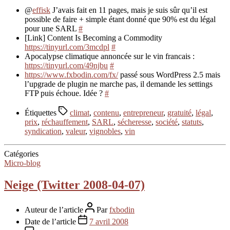
@
effisk
J’avais fait en 11 pages, mais je suis sûr qu’il est
possible de faire + simple étant donné que 90% est du légal
pour une SARL
#
[Link] Content Is Becoming a Commodity
https://tinyurl.com/3mcdpl
#
Apocalypse climatique annoncée sur le vin francais :
https://tinyurl.com/49njbu
#
https://www.fxbodin.com/fx/
passé sous WordPress 2.5 mais
l’upgrade de plugin ne marche pas, il demande les settings
FTP puis échoue. Idée ?
#
Étiquettes
climat
,
contenu
,
entrepreneur
,
gratuité
,
légal
,
prix
,
réchauffement
,
SARL
,
sécheresse
,
société
,
statuts
,
syndication
,
valeur
,
vignobles
,
vin
Catégories
Micro-blog
Neige (Twitter 2008-04-07)
Auteur de l’article
Par
fxbodin
Date de l’article
7 avril 2008