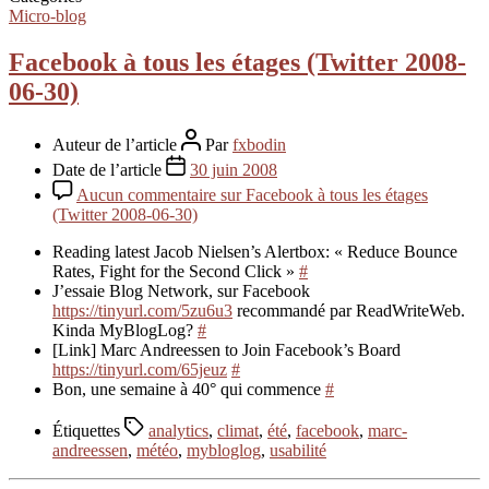
Micro-blog
Facebook à tous les étages (Twitter 2008-
06-30)
Auteur de l’article
Par
fxbodin
Date de l’article
30 juin 2008
Aucun commentaire
sur Facebook à tous les étages
(Twitter 2008-06-30)
Reading latest Jacob Nielsen’s Alertbox: « Reduce Bounce
Rates, Fight for the Second Click »
#
J’essaie Blog Network, sur Facebook
https://tinyurl.com/5zu6u3
recommandé par ReadWriteWeb.
Kinda MyBlogLog?
#
[Link] Marc Andreessen to Join Facebook’s Board
https://tinyurl.com/65jeuz
#
Bon, une semaine à 40° qui commence
#
Étiquettes
analytics
,
climat
,
été
,
facebook
,
marc-
andreessen
,
météo
,
mybloglog
,
usabilité