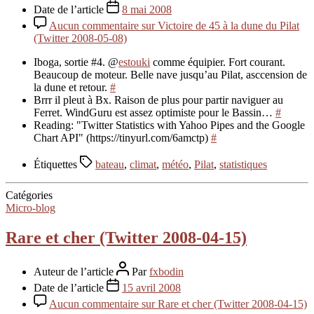
Date de l’article
8 mai 2008
Aucun commentaire
sur Victoire de 45 à la dune du Pilat
(Twitter 2008-05-08)
Iboga, sortie #4. @
estouki
comme équipier. Fort courant.
Beaucoup de moteur. Belle nave jusqu’au Pilat, asccension de
la dune et retour.
#
Brrr il pleut à Bx. Raison de plus pour partir naviguer au
Ferret. WindGuru est assez optimiste pour le Bassin…
#
Reading: "Twitter Statistics with Yahoo Pipes and the Google
Chart API" (https://tinyurl.com/6amctp)
#
Étiquettes
bateau
,
climat
,
météo
,
Pilat
,
statistiques
Catégories
Micro-blog
Rare et cher (Twitter 2008-04-15)
Auteur de l’article
Par
fxbodin
Date de l’article
15 avril 2008
Aucun commentaire
sur Rare et cher (Twitter 2008-04-15)