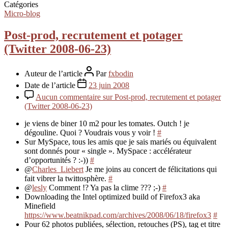
Catégories
Micro-blog
Post-prod, recrutement et potager
(Twitter 2008-06-23)
Auteur de l’article
Par
fxbodin
Date de l’article
23 juin 2008
Aucun commentaire
sur Post-prod, recrutement et potager
(Twitter 2008-06-23)
je viens de biner 10 m2 pour les tomates. Outch ! je
dégouline. Quoi ? Voudrais vous y voir !
#
Sur MySpace, tous les amis que je sais mariés ou équivalent
sont donnés pour « single ». MySpace : accélérateur
d’opportunités ? :-))
#
@
Charles_Liebert
Je me joins au concert de félicitations qui
fait vibrer la twittosphère.
#
@
lesly
Comment !? Ya pas la clime ??? ;-)
#
Downloading the Intel optimized build of Firefox3 aka
Minefield
https://www.beatnikpad.com/archives/2008/06/18/firefox3
#
Pour 62 photos publiées, sélection, retouches (PS), tag et titre