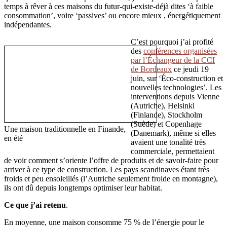
temps à rêver à ces maisons du futur-qui-existe-déjà dites ‘à faible
consommation’, voire ‘passives’ ou encore mieux , énergétiquement
indépendantes.
C’est pourquoi j’ai profité
des
conférences organisées
par l’Échangeur de la CCI
de Bordeaux
ce jeudi 19
juin, sur ‘Éco-construction et
nouvelles technologies’. Les
interventions depuis Vienne
(Autriche), Helsinki
(Finlande), Stockholm
(Suède) et Copenhage
Une maison traditionnelle en Finande,
(Danemark), même si elles
en été
avaient une tonalité très
commerciale, permettaient
de voir comment s’oriente l’offre de produits et de savoir-faire pour
arriver à ce type de construction. Les pays scandinaves étant très
froids et peu ensoleillés (l’Autriche seulement froide en montagne),
ils ont dû depuis longtemps optimiser leur habitat.
Ce que j’ai retenu
.
En moyenne, une maison consomme 75 % de l’énergie pour le