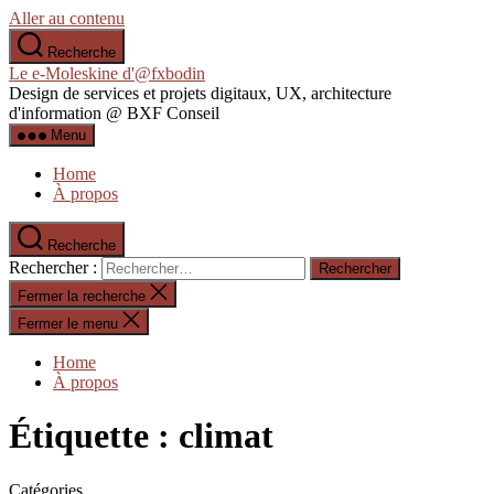
Aller au contenu
Recherche
Le e-Moleskine d'@fxbodin
Design de services et projets digitaux, UX, architecture
d'information @ BXF Conseil
Menu
Home
À propos
Recherche
Rechercher :
Fermer la recherche
Fermer le menu
Home
À propos
Étiquette :
climat
Catégories