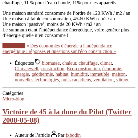
chauffage, 11 % pour l’eau chaude, 11% pour les appareils.
Une maison standard consomme de l’ordre de 120 KWh / m2 / an
Une maison à faible consommation, 45-60 KWh / m2 / an
Une maison ‘passive’, moins de 20 KWh / m2 / an
Le summum étant l’indépendance énergétique, voire générer plus
d’énergie quelle n’en consomme !
Lire la suite
« Des économies d'énergie à l'indépendance
énergétique : réponses et questions sur l'éco-construction »
Étiquettes
biomasse
,
chaleur
,
chauffage
,
climat
,
Climatewell
,
construction
,
Éco-construction
,
économie
,
énergie
,
géothermie
,
habitat
,
humidité
,
immeuble
,
maison
,
nouvelles technologies
,
puits canadiens
,
ventilation
,
vitrage
Catégories
Micro-blog
Victoire de 45 à la dune du Pilat (Twitter
2008-05-08)
Auteur de l’article
Par
fxbodin