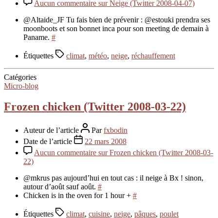
Aucun commentaire
sur Neige (Twitter 2008-04-07)
@Altaide_JF Tu fais bien de prévenir : @estouki prendra ses
moonboots et son bonnet inca pour son meeting de demain à
Paname.
#
Étiquettes
climat
,
météo
,
neige
,
réchauffement
Catégories
Micro-blog
Frozen chicken (Twitter 2008-03-22)
Auteur de l’article
Par
fxbodin
Date de l’article
22 mars 2008
Aucun commentaire
sur Frozen chicken (Twitter 2008-03-
22)
@mkrus pas aujourd’hui en tout cas : il neige à Bx ! sinon,
autour d’août sauf août.
#
Chicken is in the oven for 1 hour +
#
Étiquettes
climat
,
cuisine
,
neige
,
pâques
,
poulet