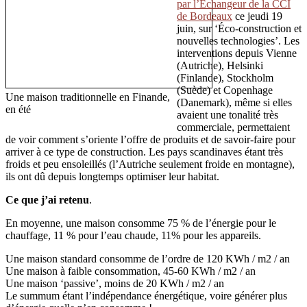
par l’Échangeur de la CCI
de Bordeaux
ce jeudi 19
juin, sur ‘Éco-construction et
nouvelles technologies’. Les
interventions depuis Vienne
(Autriche), Helsinki
(Finlande), Stockholm
(Suède) et Copenhage
Une maison traditionnelle en Finande,
(Danemark), même si elles
en été
avaient une tonalité très
commerciale, permettaient
de voir comment s’oriente l’offre de produits et de savoir-faire pour
arriver à ce type de construction. Les pays scandinaves étant très
froids et peu ensoleillés (l’Autriche seulement froide en montagne),
ils ont dû depuis longtemps optimiser leur habitat.
Ce que j’ai retenu
.
En moyenne, une maison consomme 75 % de l’énergie pour le
chauffage, 11 % pour l’eau chaude, 11% pour les appareils.
Une maison standard consomme de l’ordre de 120 KWh / m2 / an
Une maison à faible consommation, 45-60 KWh / m2 / an
Une maison ‘passive’, moins de 20 KWh / m2 / an
Le summum étant l’indépendance énergétique, voire générer plus