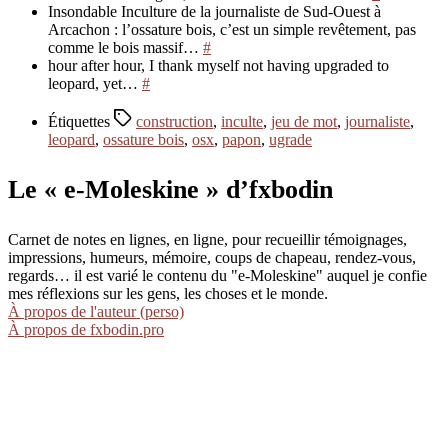
Insondable Inculture de la journaliste de Sud-Ouest à
Arcachon : l’ossature bois, c’est un simple revêtement, pas
comme le bois massif…
#
hour after hour, I thank myself not having upgraded to
leopard, yet…
#
Étiquettes
construction
,
inculte
,
jeu de mot
,
journaliste
,
leopard
,
ossature bois
,
osx
,
papon
,
ugrade
Le « e-Moleskine » d’fxbodin
Carnet de notes en lignes, en ligne, pour recueillir témoignages,
impressions, humeurs, mémoire, coups de chapeau, rendez-vous,
regards… il est varié le contenu du "e-Moleskine" auquel je confie
mes réflexions sur les gens, les choses et le monde.
À propos de l'auteur (perso)
À propos de fxbodin.pro