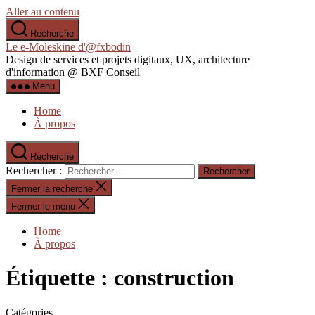
Aller au contenu
Recherche
Le e-Moleskine d'@fxbodin
Design de services et projets digitaux, UX, architecture
d'information @ BXF Conseil
Menu
Home
À propos
Recherche
Rechercher :
Fermer la recherche
Fermer le menu
Home
À propos
Étiquette :
construction
Catégories