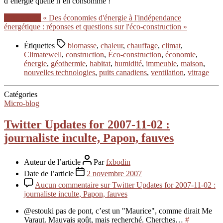
d’énergie quelle n’en consomme !
Lire la suite
« Des économies d'énergie à l'indépendance
énergétique : réponses et questions sur l'éco-construction »
Étiquettes
biomasse
,
chaleur
,
chauffage
,
climat
,
Climatewell
,
construction
,
Éco-construction
,
économie
,
énergie
,
géothermie
,
habitat
,
humidité
,
immeuble
,
maison
,
nouvelles technologies
,
puits canadiens
,
ventilation
,
vitrage
Catégories
Micro-blog
Twitter Updates for 2007-11-02 :
journaliste inculte, Papon, fauves
Auteur de l’article
Par
fxbodin
Date de l’article
2 novembre 2007
Aucun commentaire
sur Twitter Updates for 2007-11-02 :
journaliste inculte, Papon, fauves
@estouki pas de pont, c’est un "Maurice", comme dirait Me
Varaut. Mauvais goût, mais recherché. Cherches…
#