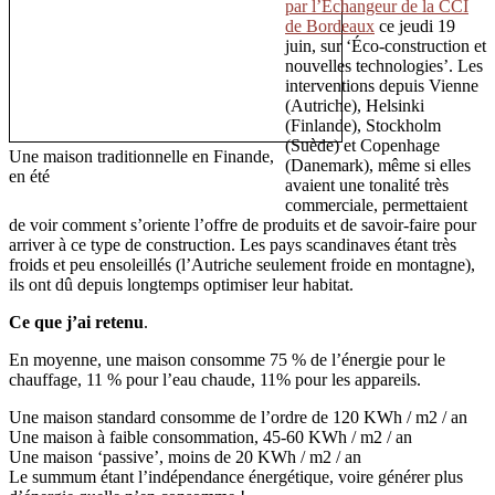
par l’Échangeur de la CCI
de Bordeaux
ce jeudi 19
juin, sur ‘Éco-construction et
nouvelles technologies’. Les
interventions depuis Vienne
(Autriche), Helsinki
(Finlande), Stockholm
(Suède) et Copenhage
Une maison traditionnelle en Finande,
(Danemark), même si elles
en été
avaient une tonalité très
commerciale, permettaient
de voir comment s’oriente l’offre de produits et de savoir-faire pour
arriver à ce type de construction. Les pays scandinaves étant très
froids et peu ensoleillés (l’Autriche seulement froide en montagne),
ils ont dû depuis longtemps optimiser leur habitat.
Ce que j’ai retenu
.
En moyenne, une maison consomme 75 % de l’énergie pour le
chauffage, 11 % pour l’eau chaude, 11% pour les appareils.
Une maison standard consomme de l’ordre de 120 KWh / m2 / an
Une maison à faible consommation, 45-60 KWh / m2 / an
Une maison ‘passive’, moins de 20 KWh / m2 / an
Le summum étant l’indépendance énergétique, voire générer plus