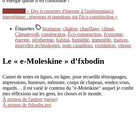
d’énergie quelle n’en consomme !
Lire la suite
« Des économies d'énergie à l'indépendance
énergétique : réponses et questions sur l'éco-construction »
Étiquettes
biomasse
,
chaleur
,
chauffage
,
climat
,
Climatewell
,
construction
,
Éco-construction
,
économie
,
énergie
,
géothermie
,
habitat
,
humidité
,
immeuble
,
maison
,
nouvelles technologies
,
puits canadiens
,
ventilation
,
vitrage
Le « e-Moleskine » d’fxbodin
Carnet de notes en lignes, en ligne, pour recueillir témoignages,
impressions, humeurs, mémoire, coups de chapeau, rendez-vous,
regards… il est varié le contenu du "e-Moleskine" auquel je confie
mes réflexions sur les gens, les choses et le monde.
À propos de l'auteur (perso)
À propos de fxbodin.pro