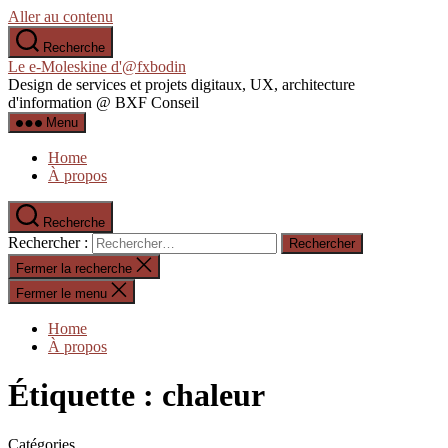
Aller au contenu
Recherche
Le e-Moleskine d'@fxbodin
Design de services et projets digitaux, UX, architecture
d'information @ BXF Conseil
Menu
Home
À propos
Recherche
Rechercher :
Fermer la recherche
Fermer le menu
Home
À propos
Étiquette :
chaleur
Catégories