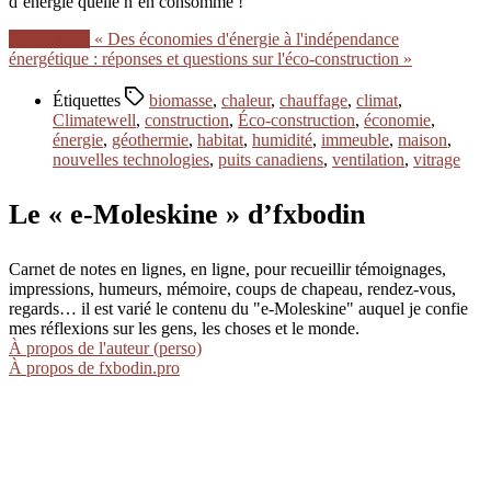
d’énergie quelle n’en consomme !
Lire la suite
« Des économies d'énergie à l'indépendance
énergétique : réponses et questions sur l'éco-construction »
Étiquettes
biomasse
,
chaleur
,
chauffage
,
climat
,
Climatewell
,
construction
,
Éco-construction
,
économie
,
énergie
,
géothermie
,
habitat
,
humidité
,
immeuble
,
maison
,
nouvelles technologies
,
puits canadiens
,
ventilation
,
vitrage
Le « e-Moleskine » d’fxbodin
Carnet de notes en lignes, en ligne, pour recueillir témoignages,
impressions, humeurs, mémoire, coups de chapeau, rendez-vous,
regards… il est varié le contenu du "e-Moleskine" auquel je confie
mes réflexions sur les gens, les choses et le monde.
À propos de l'auteur (perso)
À propos de fxbodin.pro