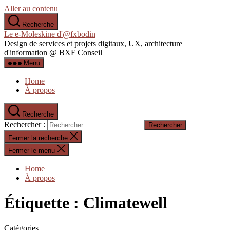
Aller au contenu
Recherche
Le e-Moleskine d'@fxbodin
Design de services et projets digitaux, UX, architecture
d'information @ BXF Conseil
Menu
Home
À propos
Recherche
Rechercher :
Fermer la recherche
Fermer le menu
Home
À propos
Étiquette :
Climatewell
Catégories