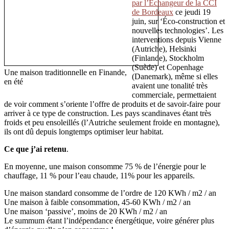
par l’Échangeur de la CCI
de Bordeaux
ce jeudi 19
juin, sur ‘Éco-construction et
nouvelles technologies’. Les
interventions depuis Vienne
(Autriche), Helsinki
(Finlande), Stockholm
(Suède) et Copenhage
Une maison traditionnelle en Finande,
(Danemark), même si elles
en été
avaient une tonalité très
commerciale, permettaient
de voir comment s’oriente l’offre de produits et de savoir-faire pour
arriver à ce type de construction. Les pays scandinaves étant très
froids et peu ensoleillés (l’Autriche seulement froide en montagne),
ils ont dû depuis longtemps optimiser leur habitat.
Ce que j’ai retenu
.
En moyenne, une maison consomme 75 % de l’énergie pour le
chauffage, 11 % pour l’eau chaude, 11% pour les appareils.
Une maison standard consomme de l’ordre de 120 KWh / m2 / an
Une maison à faible consommation, 45-60 KWh / m2 / an
Une maison ‘passive’, moins de 20 KWh / m2 / an
Le summum étant l’indépendance énergétique, voire générer plus