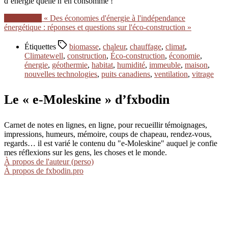
d’énergie quelle n’en consomme !
Lire la suite
« Des économies d'énergie à l'indépendance
énergétique : réponses et questions sur l'éco-construction »
Étiquettes
biomasse
,
chaleur
,
chauffage
,
climat
,
Climatewell
,
construction
,
Éco-construction
,
économie
,
énergie
,
géothermie
,
habitat
,
humidité
,
immeuble
,
maison
,
nouvelles technologies
,
puits canadiens
,
ventilation
,
vitrage
Le « e-Moleskine » d’fxbodin
Carnet de notes en lignes, en ligne, pour recueillir témoignages,
impressions, humeurs, mémoire, coups de chapeau, rendez-vous,
regards… il est varié le contenu du "e-Moleskine" auquel je confie
mes réflexions sur les gens, les choses et le monde.
À propos de l'auteur (perso)
À propos de fxbodin.pro