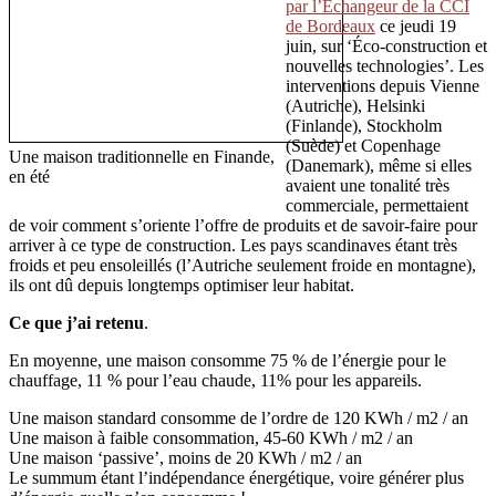
par l’Échangeur de la CCI
de Bordeaux
ce jeudi 19
juin, sur ‘Éco-construction et
nouvelles technologies’. Les
interventions depuis Vienne
(Autriche), Helsinki
(Finlande), Stockholm
(Suède) et Copenhage
Une maison traditionnelle en Finande,
(Danemark), même si elles
en été
avaient une tonalité très
commerciale, permettaient
de voir comment s’oriente l’offre de produits et de savoir-faire pour
arriver à ce type de construction. Les pays scandinaves étant très
froids et peu ensoleillés (l’Autriche seulement froide en montagne),
ils ont dû depuis longtemps optimiser leur habitat.
Ce que j’ai retenu
.
En moyenne, une maison consomme 75 % de l’énergie pour le
chauffage, 11 % pour l’eau chaude, 11% pour les appareils.
Une maison standard consomme de l’ordre de 120 KWh / m2 / an
Une maison à faible consommation, 45-60 KWh / m2 / an
Une maison ‘passive’, moins de 20 KWh / m2 / an
Le summum étant l’indépendance énergétique, voire générer plus