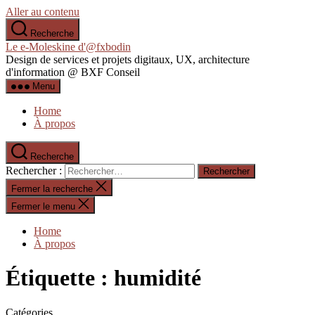
Aller au contenu
Recherche
Le e-Moleskine d'@fxbodin
Design de services et projets digitaux, UX, architecture
d'information @ BXF Conseil
Menu
Home
À propos
Recherche
Rechercher :
Fermer la recherche
Fermer le menu
Home
À propos
Étiquette :
humidité
Catégories