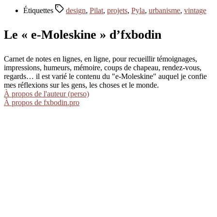
Étiquettes
design
,
Pilat
,
projets
,
Pyla
,
urbanisme
,
vintage
Le « e-Moleskine » d’fxbodin
Carnet de notes en lignes, en ligne, pour recueillir témoignages,
impressions, humeurs, mémoire, coups de chapeau, rendez-vous,
regards… il est varié le contenu du "e-Moleskine" auquel je confie
mes réflexions sur les gens, les choses et le monde.
À propos de l'auteur (perso)
À propos de fxbodin.pro