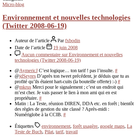
Micro-blog
Environnement et nouvelles technologies
(Twitter 2008-06-19)
Auteur de l’article
Par
fxbodin
Date de l’article
19 juin 2008
Aucun commentaire
sur Environnement et nouvelles
technologies (Twitter 2008-06-19)
@
AymericJ
C’est logique… ton tarif ! pas l’insulte.
#
@
jdSeyres
D’après ton tweet précédent, je déduis que tu as
profité qu’ils étaient hart-cuits (la bouteille offerte) :-)
#
@
mkrus
Merci pour le signalement ; c’est un endroit qui
m’est cher. Je vais passer le lien à mon ami qui en est
propriétaire.
#
Matin : La Teste, réunion DIREN, DDA etc. en forêt ; bientôt
des règles de gestion du site classé ? Après-midi :
Numériglobe à la CCIB.
#
Étiquettes
environnement
,
forêt usagère
,
google maps
,
La
Teste de Buch
,
Pilat
,
tarif
,
travail