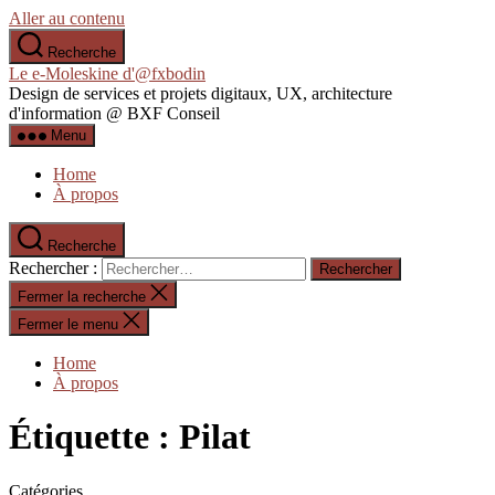
Aller au contenu
Recherche
Le e-Moleskine d'@fxbodin
Design de services et projets digitaux, UX, architecture
d'information @ BXF Conseil
Menu
Home
À propos
Recherche
Rechercher :
Fermer la recherche
Fermer le menu
Home
À propos
Étiquette :
Pilat
Catégories