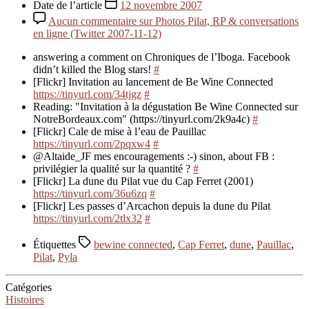
Date de l’article
12 novembre 2007
Aucun commentaire
sur Photos Pilat, RP & conversations
en ligne (Twitter 2007-11-12)
answering a comment on Chroniques de l’Iboga. Facebook
didn’t killed the Blog stars!
#
[Flickr] Invitation au lancement de Be Wine Connected
https://tinyurl.com/34tjgz
#
Reading: "Invitation à la dégustation Be Wine Connected sur
NotreBordeaux.com" (https://tinyurl.com/2k9a4c)
#
[Flickr] Cale de mise à l’eau de Pauillac
https://tinyurl.com/2pqxw4
#
@Altaide_JF mes encouragements :-) sinon, about FB :
privilégier la qualité sur la quantité ?
#
[Flickr] La dune du Pilat vue du Cap Ferret (2001)
https://tinyurl.com/36u6zq
#
[Flickr] Les passes d’Arcachon depuis la dune du Pilat
https://tinyurl.com/2tlx32
#
Étiquettes
bewine connected
,
Cap Ferret
,
dune
,
Pauillac
,
Pilat
,
Pyla
Catégories
Histoires