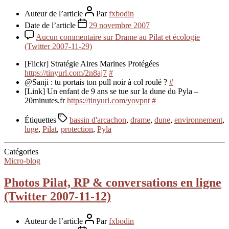
Auteur de l’article
Par
fxbodin
Date de l’article
29 novembre 2007
Aucun commentaire
sur Drame au Pilat et écologie
(Twitter 2007-11-29)
[Flickr] Stratégie Aires Marines Protégées
https://tinyurl.com/2n8aj7
#
@Sanji : tu portais ton pull noir à col roulé ?
#
[Link] Un enfant de 9 ans se tue sur la dune du Pyla –
20minutes.fr
https://tinyurl.com/yovpnt
#
Étiquettes
bassin d'arcachon
,
drame
,
dune
,
environnement
,
luge
,
Pilat
,
protection
,
Pyla
Catégories
Micro-blog
Photos Pilat, RP & conversations en ligne
(Twitter 2007-11-12)
Auteur de l’article
Par
fxbodin