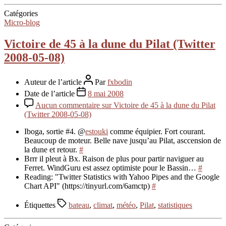
Catégories
Micro-blog
Victoire de 45 à la dune du Pilat (Twitter
2008-05-08)
Auteur de l’article
Par
fxbodin
Date de l’article
8 mai 2008
Aucun commentaire
sur Victoire de 45 à la dune du Pilat
(Twitter 2008-05-08)
Iboga, sortie #4. @
estouki
comme équipier. Fort courant.
Beaucoup de moteur. Belle nave jusqu’au Pilat, asccension de
la dune et retour.
#
Brrr il pleut à Bx. Raison de plus pour partir naviguer au
Ferret. WindGuru est assez optimiste pour le Bassin…
#
Reading: "Twitter Statistics with Yahoo Pipes and the Google
Chart API" (https://tinyurl.com/6amctp)
#
Étiquettes
bateau
,
climat
,
météo
,
Pilat
,
statistiques