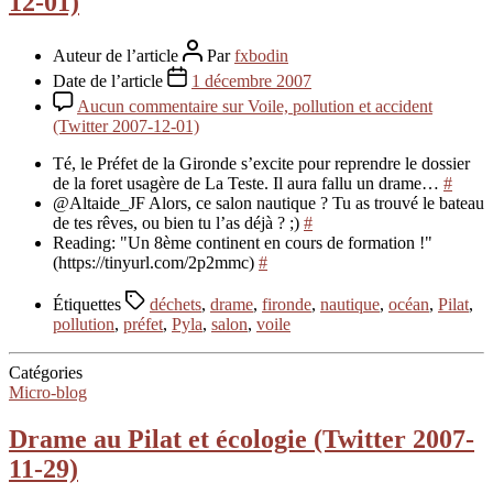
12-01)
Auteur de l’article
Par
fxbodin
Date de l’article
1 décembre 2007
Aucun commentaire
sur Voile, pollution et accident
(Twitter 2007-12-01)
Té, le Préfet de la Gironde s’excite pour reprendre le dossier
de la foret usagère de La Teste. Il aura fallu un drame…
#
@Altaide_JF Alors, ce salon nautique ? Tu as trouvé le bateau
de tes rêves, ou bien tu l’as déjà ? ;)
#
Reading: "Un 8ème continent en cours de formation !"
(https://tinyurl.com/2p2mmc)
#
Étiquettes
déchets
,
drame
,
fironde
,
nautique
,
océan
,
Pilat
,
pollution
,
préfet
,
Pyla
,
salon
,
voile
Catégories
Micro-blog
Drame au Pilat et écologie (Twitter 2007-
11-29)