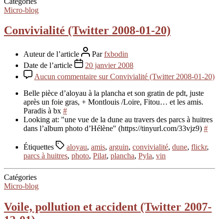
Catégories
Micro-blog
Convivialité (Twitter 2008-01-20)
Auteur de l’article
Par
fxbodin
Date de l’article
20 janvier 2008
Aucun commentaire
sur Convivialité (Twitter 2008-01-20)
Belle pièce d’aloyau à la plancha et son gratin de pdt, juste
après un foie gras, + Montlouis /Loire, Fitou… et les amis.
Paradis à bx
#
Looking at: "une vue de la dune au travers des parcs à huitres
dans l’album photo d’Hélène" (https://tinyurl.com/33vjz9)
#
Étiquettes
aloyau
,
amis
,
arguin
,
convivialité
,
dune
,
flickr
,
parcs à huitres
,
photo
,
Pilat
,
plancha
,
Pyla
,
vin
Catégories
Micro-blog
Voile, pollution et accident (Twitter 2007-