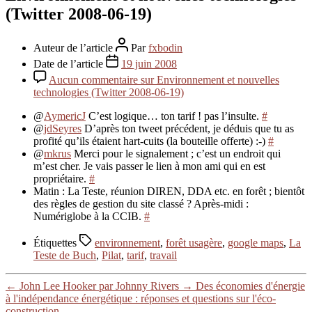
(Twitter 2008-06-19)
Auteur de l’article
Par
fxbodin
Date de l’article
19 juin 2008
Aucun commentaire
sur Environnement et nouvelles
technologies (Twitter 2008-06-19)
@
AymericJ
C’est logique… ton tarif ! pas l’insulte.
#
@
jdSeyres
D’après ton tweet précédent, je déduis que tu as
profité qu’ils étaient hart-cuits (la bouteille offerte) :-)
#
@
mkrus
Merci pour le signalement ; c’est un endroit qui
m’est cher. Je vais passer le lien à mon ami qui en est
propriétaire.
#
Matin : La Teste, réunion DIREN, DDA etc. en forêt ; bientôt
des règles de gestion du site classé ? Après-midi :
Numériglobe à la CCIB.
#
Étiquettes
environnement
,
forêt usagère
,
google maps
,
La
Teste de Buch
,
Pilat
,
tarif
,
travail
←
John Lee Hooker par Johnny Rivers
→
Des économies d'énergie
à l'indépendance énergétique : réponses et questions sur l'éco-
construction