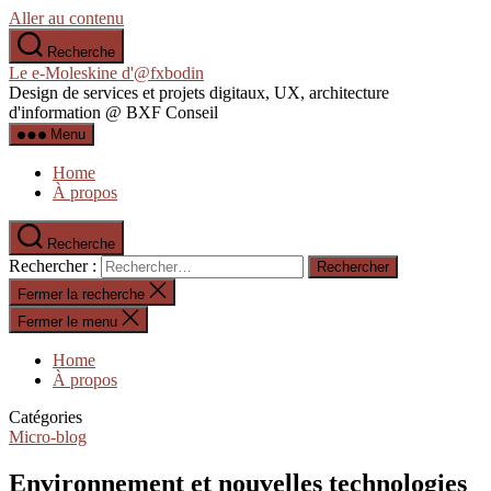
Aller au contenu
Recherche
Le e-Moleskine d'@fxbodin
Design de services et projets digitaux, UX, architecture
d'information @ BXF Conseil
Menu
Home
À propos
Recherche
Rechercher :
Fermer la recherche
Fermer le menu
Home
À propos
Catégories
Micro-blog
Environnement et nouvelles technologies