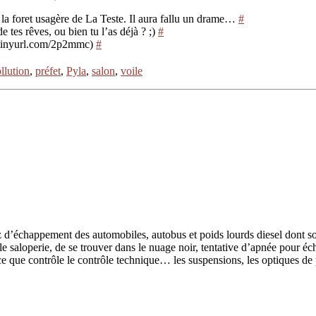
e la foret usagère de La Teste. Il aura fallu un drame…
#
 tes rêves, ou bien tu l’as déjà ? ;)
#
//tinyurl.com/2p2mmc)
#
llution
,
préfet
,
Pyla
,
salon
,
voile
gaz d’échappement des automobiles, autobus et poids lourds diesel dont so
le saloperie, de se trouver dans le nuage noir, tentative d’apnée pour éc
e que contrôle le contrôle technique… les suspensions, les optiques de ph