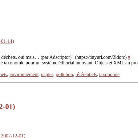
-01-14)
s déchets, oui mais… (par Adscriptor)" (https://tinyurl.com/2ldorc)
#
t une taxonomie pour un système éditorial innovant. Objets et XML au 
hets
,
environnement
,
naples
,
pollution
,
référentiels
,
taxonomie
2-01)
er 2007-12-01)