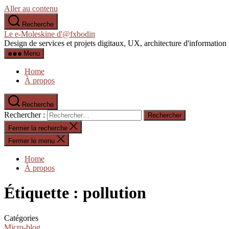
Aller au contenu
Recherche
Le e-Moleskine d'@fxbodin
Design de services et projets digitaux, UX, architecture d'informati
Menu
Home
À propos
Recherche
Rechercher :
Fermer la recherche
Fermer le menu
Home
À propos
Étiquette :
pollution
Catégories
Micro-blog