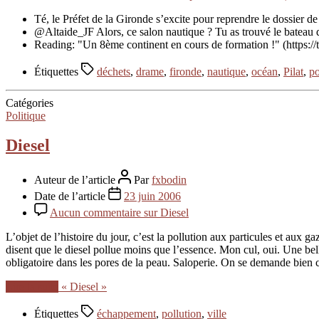
Té, le Préfet de la Gironde s’excite pour reprendre le dossier d
@Altaide_JF Alors, ce salon nautique ? Tu as trouvé le bateau de
Reading: "Un 8ème continent en cours de formation !" (https:
Étiquettes
déchets
,
drame
,
fironde
,
nautique
,
océan
,
Pilat
,
po
Catégories
Politique
Diesel
Auteur de l’article
Par
fxbodin
Date de l’article
23 juin 2006
Aucun commentaire
sur Diesel
L’objet de l’histoire du jour, c’est la pollution aux particules et aux 
disent que le diesel pollue moins que l’essence. Mon cul, oui. Une bel
obligatoire dans les pores de la peau. Saloperie. On se demande bien c
Lire la suite
« Diesel »
Étiquettes
échappement
,
pollution
,
ville