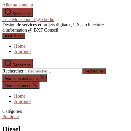
Aller au contenu
Recherche
Le e-Moleskine d'@fxbodin
Design de services et projets digitaux, UX, architecture
d'information @ BXF Conseil
Menu
Home
À propos
Recherche
Rechercher :
Fermer la recherche
Fermer le menu
Home
À propos
Catégories
Politique
Diesel