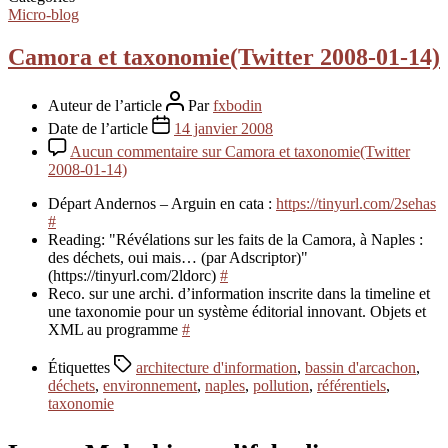
Micro-blog
Camora et taxonomie(Twitter 2008-01-14)
Auteur de l’article
Par
fxbodin
Date de l’article
14 janvier 2008
Aucun commentaire
sur Camora et taxonomie(Twitter
2008-01-14)
Départ Andernos – Arguin en cata :
https://tinyurl.com/2sehas
#
Reading: "Révélations sur les faits de la Camora, à Naples :
des déchets, oui mais… (par Adscriptor)"
(https://tinyurl.com/2ldorc)
#
Reco. sur une archi. d’information inscrite dans la timeline et
une taxonomie pour un système éditorial innovant. Objets et
XML au programme
#
Étiquettes
architecture d'information
,
bassin d'arcachon
,
déchets
,
environnement
,
naples
,
pollution
,
référentiels
,
taxonomie