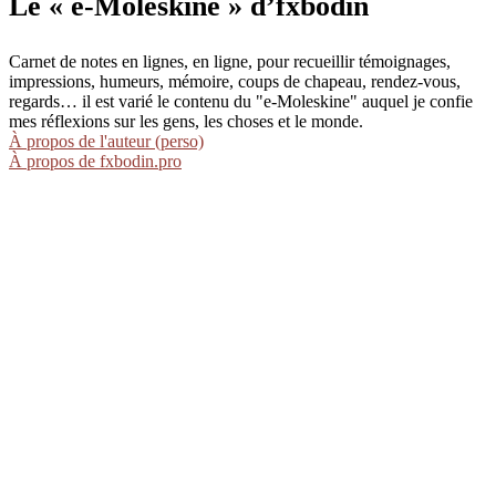
Le « e-Moleskine » d’fxbodin
Carnet de notes en lignes, en ligne, pour recueillir témoignages,
impressions, humeurs, mémoire, coups de chapeau, rendez-vous,
regards… il est varié le contenu du "e-Moleskine" auquel je confie
mes réflexions sur les gens, les choses et le monde.
À propos de l'auteur (perso)
À propos de fxbodin.pro