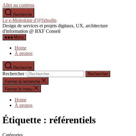
Aller au contenu
Recherche
Le e-Moleskine d'@fxbodin
Design de services et projets digitaux, UX, architecture
d'information @ BXF Conseil
Menu
Home
À propos
Recherche
Rechercher :
Fermer la recherche
Fermer le menu
Home
À propos
Étiquette :
référentiels
Catégories