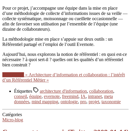
Pour ce projet, j’accompagne une équipe dans la mise en place
d’une méthodologie de collecte d’informations issues de sa veille —
collecte systématique, moissonnage ou cueillette occasionnelle —
afin de favoriser son utilisation par l’ensemble de l’équipe (une
dizaine de collaborateurs).
La méthodologie mise en place s’appuie sur deux outils : un
Référentiel partagé et l’emploi de l’outil Evernote.
Aujourd’hui, nous explorons la notion de référentiel : en quoi est-ce
nécessaire ? à quoi sert-il ? quelles ont les qualités d’un référentiel
bien construit ?
Lire la suite
« Architecture d’information et collaboration : l’intérêt
d’un Référentiel Métier »
Étiquettes
architecture d'information
,
collaboration
,
conseil
,
équipe
,
evernote
,
freemind
,
IA
,
intranet
,
meta
données
,
mind mapping
,
ontologie
,
pro
,
projet
,
taxonomie
Catégories
Micro-blog