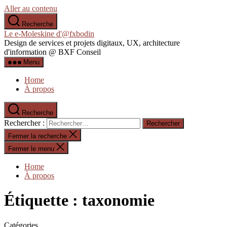
Aller au contenu
Recherche
Le e-Moleskine d'@fxbodin
Design de services et projets digitaux, UX, architecture
d'information @ BXF Conseil
Menu
Home
À propos
Recherche
Rechercher :
Fermer la recherche
Fermer le menu
Home
À propos
Étiquette :
taxonomie
Catégories