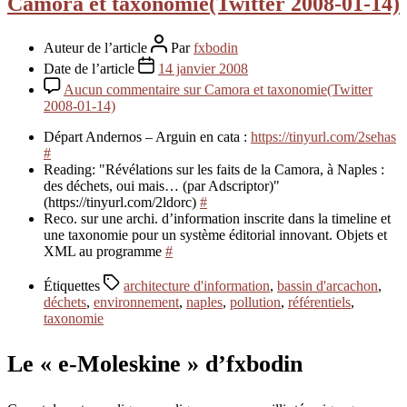
Camora et taxonomie(Twitter 2008-01-14)
Auteur de l’article
Par
fxbodin
Date de l’article
14 janvier 2008
Aucun commentaire
sur Camora et taxonomie(Twitter
2008-01-14)
Départ Andernos – Arguin en cata :
https://tinyurl.com/2sehas
#
Reading: "Révélations sur les faits de la Camora, à Naples :
des déchets, oui mais… (par Adscriptor)"
(https://tinyurl.com/2ldorc)
#
Reco. sur une archi. d’information inscrite dans la timeline et
une taxonomie pour un système éditorial innovant. Objets et
XML au programme
#
Étiquettes
architecture d'information
,
bassin d'arcachon
,
déchets
,
environnement
,
naples
,
pollution
,
référentiels
,
taxonomie
Le « e-Moleskine » d’fxbodin