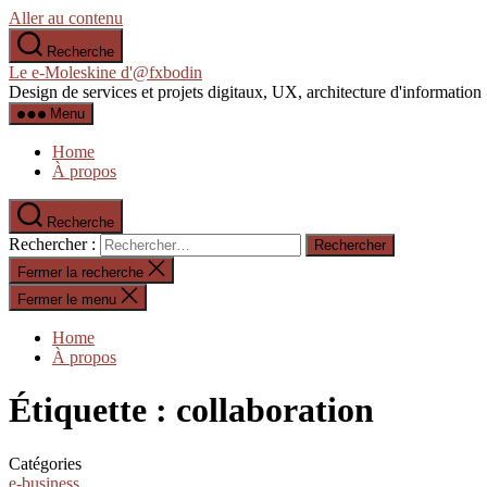
Aller au contenu
Recherche
Le e-Moleskine d'@fxbodin
Design de services et projets digitaux, UX, architecture d'informati
Menu
Home
À propos
Recherche
Rechercher :
Fermer la recherche
Fermer le menu
Home
À propos
Étiquette :
collaboration
Catégories
e-business