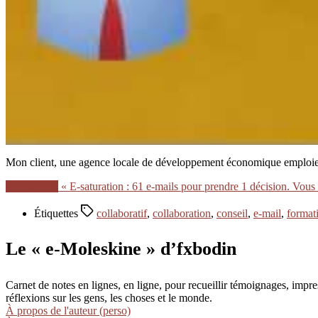
Mon client, une agence locale de développement économique emploie un
Lire la suite
« E-saturation : 61 e-mails pour prendre 1 décision. Vous
Étiquettes
collaboratif
,
collaboration
,
conseil
,
e-mail
,
format
Le « e-Moleskine » d’fxbodin
Carnet de notes en lignes, en ligne, pour recueillir témoignages, im
réflexions sur les gens, les choses et le monde.
À propos de l'auteur (perso)