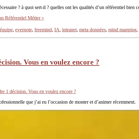
essaire ? à quoi sert-il ? quelles ont les qualités d’un référentiel bien c
’un Référentiel Métier »
équipe
,
evernote
,
freemind
,
IA
,
intranet
,
meta données
,
mind mapping
,
écision. Vous en voulez encore ?
dre 1 décision. Vous en voulez encore ?
ofessionnelle que j’ai eu l’occasion de monter et d’animer récemment.