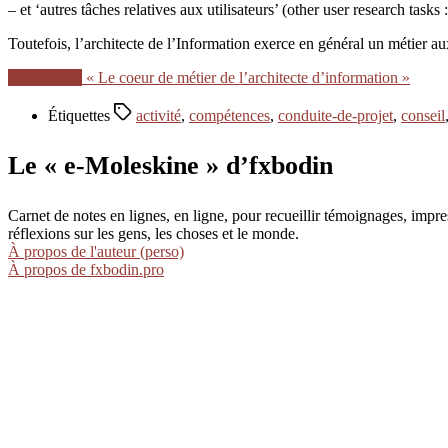
– et ‘autres tâches relatives aux utilisateurs’ (other user research tasks
Toutefois, l’architecte de l’Information exerce en général un métier aux
Lire la suite
« Le coeur de métier de l’architecte d’information »
Étiquettes
activité
,
compétences
,
conduite-de-projet
,
conseil
Le « e-Moleskine » d’fxbodin
Carnet de notes en lignes, en ligne, pour recueillir témoignages, im
réflexions sur les gens, les choses et le monde.
À propos de l'auteur (perso)
À propos de fxbodin.pro