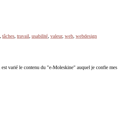
,
tâches
,
travail
,
usabilité
,
valeur
,
web
,
webdesign
 est varié le contenu du "e-Moleskine" auquel je confie mes