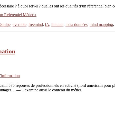
essaire ? à quoi sert-il ? quelles ont les qualités d’un référentiel bien c
’un Référentiel Métier »
équipe
,
evernote
,
freemind
,
IA
,
intranet
,
meta données
,
mind mapping
,
mation
d’information
ueilli 575 réponses de professionnels en activité (nord américain pour 
 avantages… — il examine aussi le contenu du métier.