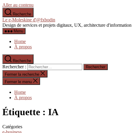
Aller au contenu
Recherche
Le e-Moleskine d'@fxbodin
Design de services et projets digitaux, UX, architecture d'informati
Menu
Home
À propos
Recherche
Rechercher :
Fermer la recherche
Fermer le menu
Home
À propos
Étiquette :
IA
Catégories
e-business