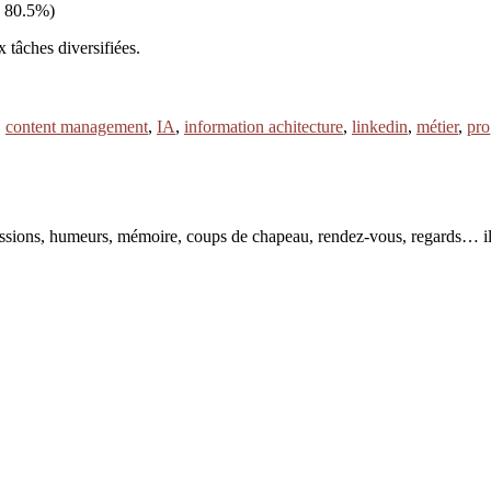
 : 80.5%)
 tâches diversifiées.
,
content management
,
IA
,
information achitecture
,
linkedin
,
métier
,
pro
pressions, humeurs, mémoire, coups de chapeau, rendez-vous, regards… il