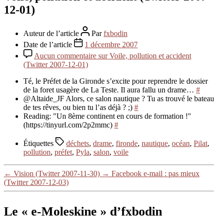
12-01)
Auteur de l’article
Par
fxbodin
Date de l’article
1 décembre 2007
Aucun commentaire
sur Voile, pollution et accident
(Twitter 2007-12-01)
Té, le Préfet de la Gironde s’excite pour reprendre le dossier
de la foret usagère de La Teste. Il aura fallu un drame…
#
@Altaide_JF Alors, ce salon nautique ? Tu as trouvé le bateau
de tes rêves, ou bien tu l’as déjà ? ;)
#
Reading: "Un 8ème continent en cours de formation !"
(https://tinyurl.com/2p2mmc)
#
Étiquettes
déchets
,
drame
,
fironde
,
nautique
,
océan
,
Pilat
,
pollution
,
préfet
,
Pyla
,
salon
,
voile
←
Vision (Twitter 2007-11-30)
→
Facebook e-mail : pas mieux
(Twitter 2007-12-03)
Le « e-Moleskine » d’fxbodin