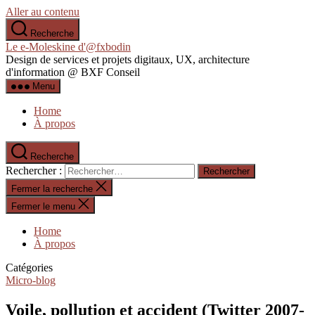
Aller au contenu
Recherche
Le e-Moleskine d'@fxbodin
Design de services et projets digitaux, UX, architecture
d'information @ BXF Conseil
Menu
Home
À propos
Recherche
Rechercher :
Fermer la recherche
Fermer le menu
Home
À propos
Catégories
Micro-blog
Voile, pollution et accident (Twitter 2007-