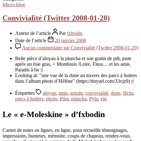
Micro-blog
Convivialité (Twitter 2008-01-20)
Auteur de l’article
Par
fxbodin
Date de l’article
20 janvier 2008
Aucun commentaire
sur Convivialité (Twitter 2008-01-20)
Belle pièce d’aloyau à la plancha et son gratin de pdt, juste
après un foie gras, + Montlouis /Loire, Fitou… et les amis.
Paradis à bx
#
Looking at: "une vue de la dune au travers des parcs à huitres
dans l’album photo d’Hélène" (https://tinyurl.com/33vjz9)
#
Étiquettes
aloyau
,
amis
,
arguin
,
convivialité
,
dune
,
flickr
,
parcs à huitres
,
photo
,
Pilat
,
plancha
,
Pyla
,
vin
Le « e-Moleskine » d’fxbodin
Carnet de notes en lignes, en ligne, pour recueillir témoignages,
impressions, humeurs, mémoire, coups de chapeau, rendez-vous,