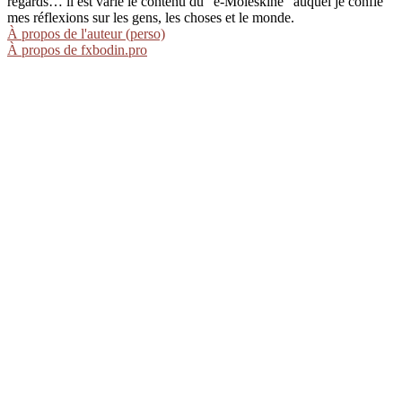
regards… il est varié le contenu du "e-Moleskine" auquel je confie
mes réflexions sur les gens, les choses et le monde.
À propos de l'auteur (perso)
À propos de fxbodin.pro