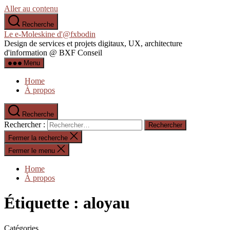
Aller au contenu
Recherche
Le e-Moleskine d'@fxbodin
Design de services et projets digitaux, UX, architecture
d'information @ BXF Conseil
Menu
Home
À propos
Recherche
Rechercher :
Fermer la recherche
Fermer le menu
Home
À propos
Étiquette :
aloyau
Catégories