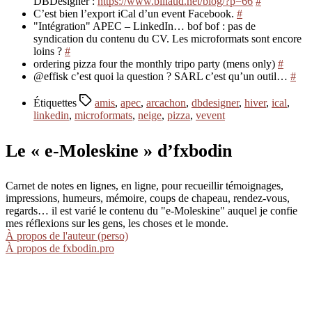
DBDesigner :
https://www.billaud.net/blog/?p=66
#
C’est bien l’export iCal d’un event Facebook.
#
"Intégration" APEC – LinkedIn… bof bof : pas de
syndication du contenu du CV. Les microformats sont encore
loins ?
#
ordering pizza four the monthly tripo party (mens only)
#
@effisk c’est quoi la question ? SARL c’est qu’un outil…
#
Étiquettes
amis
,
apec
,
arcachon
,
dbdesigner
,
hiver
,
ical
,
linkedin
,
microformats
,
neige
,
pizza
,
vevent
Le « e-Moleskine » d’fxbodin
Carnet de notes en lignes, en ligne, pour recueillir témoignages,
impressions, humeurs, mémoire, coups de chapeau, rendez-vous,
regards… il est varié le contenu du "e-Moleskine" auquel je confie
mes réflexions sur les gens, les choses et le monde.
À propos de l'auteur (perso)
À propos de fxbodin.pro