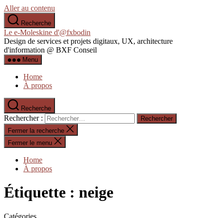
Aller au contenu
Recherche
Le e-Moleskine d'@fxbodin
Design de services et projets digitaux, UX, architecture
d'information @ BXF Conseil
Menu
Home
À propos
Recherche
Rechercher :
Fermer la recherche
Fermer le menu
Home
À propos
Étiquette :
neige
Catégories