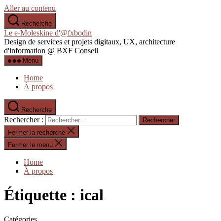
Aller au contenu
Recherche
Le e-Moleskine d'@fxbodin
Design de services et projets digitaux, UX, architecture
d'information @ BXF Conseil
Menu
Home
À propos
Recherche
Rechercher :
Fermer la recherche
Fermer le menu
Home
À propos
Étiquette :
ical
Catégories