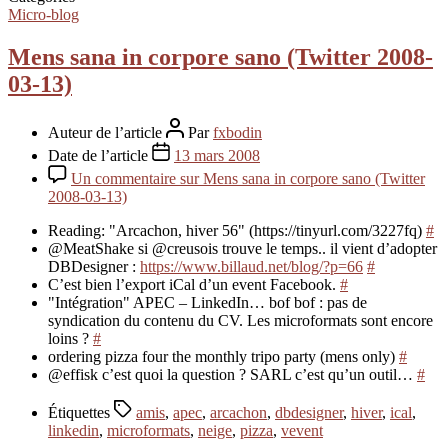
Micro-blog
Mens sana in corpore sano (Twitter 2008-
03-13)
Auteur de l’article
Par
fxbodin
Date de l’article
13 mars 2008
Un commentaire
sur Mens sana in corpore sano (Twitter
2008-03-13)
Reading: "Arcachon, hiver 56" (https://tinyurl.com/3227fq)
#
@MeatShake si @creusois trouve le temps.. il vient d’adopter
DBDesigner :
https://www.billaud.net/blog/?p=66
#
C’est bien l’export iCal d’un event Facebook.
#
"Intégration" APEC – LinkedIn… bof bof : pas de
syndication du contenu du CV. Les microformats sont encore
loins ?
#
ordering pizza four the monthly tripo party (mens only)
#
@effisk c’est quoi la question ? SARL c’est qu’un outil…
#
Étiquettes
amis
,
apec
,
arcachon
,
dbdesigner
,
hiver
,
ical
,
linkedin
,
microformats
,
neige
,
pizza
,
vevent