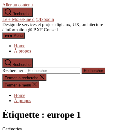
Aller au contenu
Recherche
Le e-Moleskine d'@fxbodin
Design de services et projets digitaux, UX, architecture
d'information @ BXF Conseil
Menu
Home
À propos
Recherche
Rechercher :
Fermer la recherche
Fermer le menu
Home
À propos
Étiquette :
europe 1
Catégories