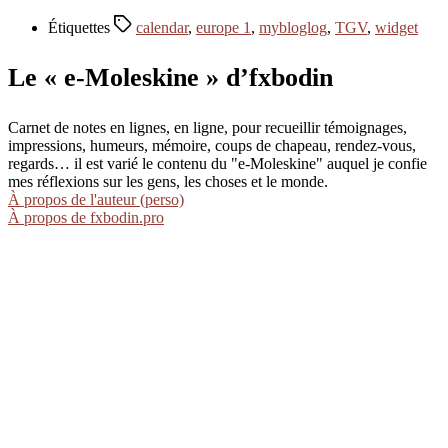
Étiquettes
calendar
,
europe 1
,
mybloglog
,
TGV
,
widget
Le « e-Moleskine » d’fxbodin
Carnet de notes en lignes, en ligne, pour recueillir témoignages,
impressions, humeurs, mémoire, coups de chapeau, rendez-vous,
regards… il est varié le contenu du "e-Moleskine" auquel je confie
mes réflexions sur les gens, les choses et le monde.
À propos de l'auteur (perso)
À propos de fxbodin.pro