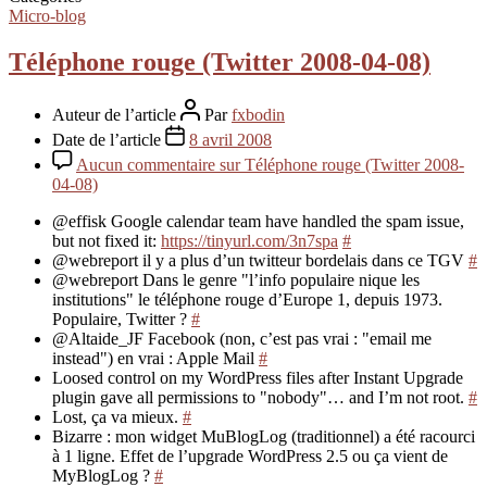
Micro-blog
Téléphone rouge (Twitter 2008-04-08)
Auteur de l’article
Par
fxbodin
Date de l’article
8 avril 2008
Aucun commentaire
sur Téléphone rouge (Twitter 2008-
04-08)
@effisk Google calendar team have handled the spam issue,
but not fixed it:
https://tinyurl.com/3n7spa
#
@webreport il y a plus d’un twitteur bordelais dans ce TGV
#
@webreport Dans le genre "l’info populaire nique les
institutions" le téléphone rouge d’Europe 1, depuis 1973.
Populaire, Twitter ?
#
@Altaide_JF Facebook (non, c’est pas vrai : "email me
instead") en vrai : Apple Mail
#
Loosed control on my WordPress files after Instant Upgrade
plugin gave all permissions to "nobody"… and I’m not root.
#
Lost, ça va mieux.
#
Bizarre : mon widget MuBlogLog (traditionnel) a été racourci
à 1 ligne. Effet de l’upgrade WordPress 2.5 ou ça vient de
MyBlogLog ?
#