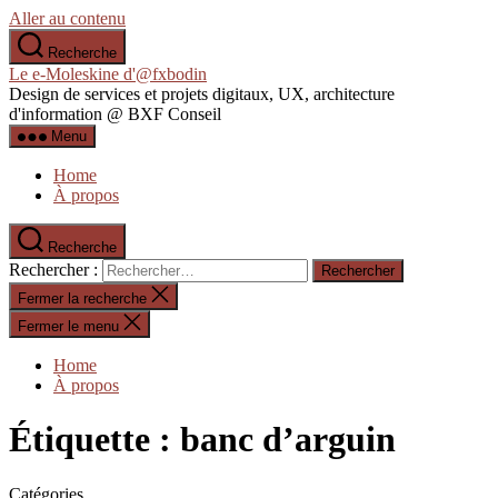
Aller au contenu
Recherche
Le e-Moleskine d'@fxbodin
Design de services et projets digitaux, UX, architecture
d'information @ BXF Conseil
Menu
Home
À propos
Recherche
Rechercher :
Fermer la recherche
Fermer le menu
Home
À propos
Étiquette :
banc d’arguin
Catégories