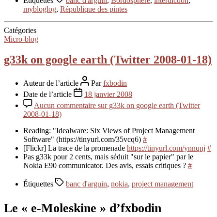
Étiquettes
banc d'arguin
,
Bordosphère
,
interdiction
,
mybloglog
,
République des pintes
Catégories
Micro-blog
g33k on google earth (Twitter 2008-01-18)
Auteur de l’article
Par
fxbodin
Date de l’article
18 janvier 2008
Aucun commentaire
sur g33k on google earth (Twitter
2008-01-18)
Reading: "Idealware: Six Views of Project Management
Software" (https://tinyurl.com/35vcq6)
#
[Flickr] La trace de la promenade
https://tinyurl.com/ynnqnj
#
Pas g33k pour 2 cents, mais séduit "sur le papier" par le
Nokia E90 communicator. Des avis, essais critiques ?
#
Étiquettes
banc d'arguin
,
nokia
,
project management
Le « e-Moleskine » d’fxbodin