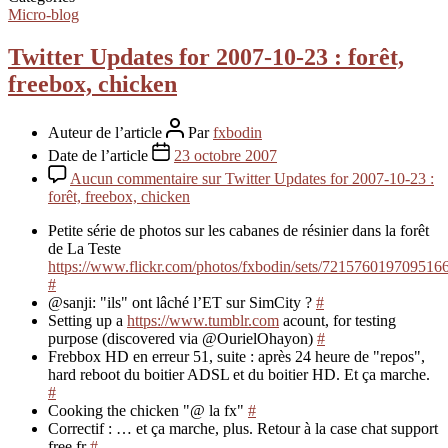
Micro-blog
Twitter Updates for 2007-10-23 : forêt,
freebox, chicken
Auteur de l’article
Par
fxbodin
Date de l’article
23 octobre 2007
Aucun commentaire
sur Twitter Updates for 2007-10-23 :
forêt, freebox, chicken
Petite série de photos sur les cabanes de résinier dans la forêt
de La Teste
https://www.flickr.com/photos/fxbodin/sets/721576019709516
#
@sanji: "ils" ont lâché l’ET sur SimCity ?
#
Setting up a
https://www.tumblr.com
acount, for testing
purpose (discovered via @OurielOhayon)
#
Frebbox HD en erreur 51, suite : après 24 heure de "repos",
hard reboot du boitier ADSL et du boitier HD. Et ça marche.
#
Cooking the chicken "@ la fx"
#
Correctif : … et ça marche, plus. Retour à la case chat support
free.fr
#