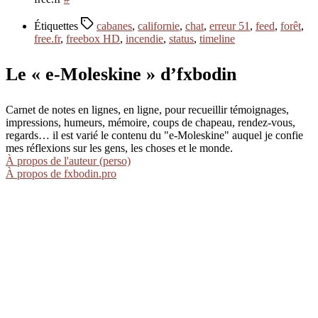
Étiquettes
cabanes
,
californie
,
chat
,
erreur 51
,
feed
,
forêt
,
free.fr
,
freebox HD
,
incendie
,
status
,
timeline
Le « e-Moleskine » d’fxbodin
Carnet de notes en lignes, en ligne, pour recueillir témoignages,
impressions, humeurs, mémoire, coups de chapeau, rendez-vous,
regards… il est varié le contenu du "e-Moleskine" auquel je confie
mes réflexions sur les gens, les choses et le monde.
À propos de l'auteur (perso)
À propos de fxbodin.pro