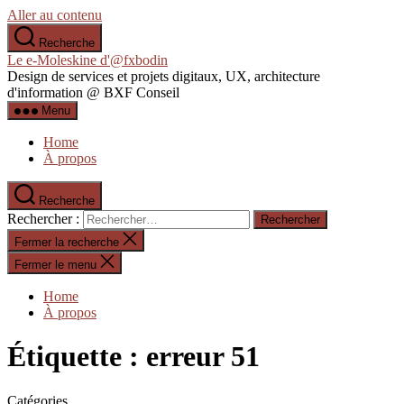
Aller au contenu
Recherche
Le e-Moleskine d'@fxbodin
Design de services et projets digitaux, UX, architecture
d'information @ BXF Conseil
Menu
Home
À propos
Recherche
Rechercher :
Fermer la recherche
Fermer le menu
Home
À propos
Étiquette :
erreur 51
Catégories