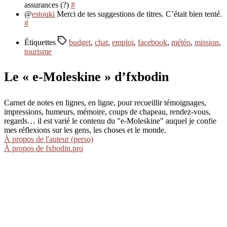
assurances (?)
#
@
estouki
Merci de tes suggestions de titres. C’était bien tenté.
#
Étiquettes
budget
,
chat
,
emploi
,
facebook
,
météo
,
mission
,
tourisme
Le « e-Moleskine » d’fxbodin
Carnet de notes en lignes, en ligne, pour recueillir témoignages,
impressions, humeurs, mémoire, coups de chapeau, rendez-vous,
regards… il est varié le contenu du "e-Moleskine" auquel je confie
mes réflexions sur les gens, les choses et le monde.
À propos de l'auteur (perso)
À propos de fxbodin.pro