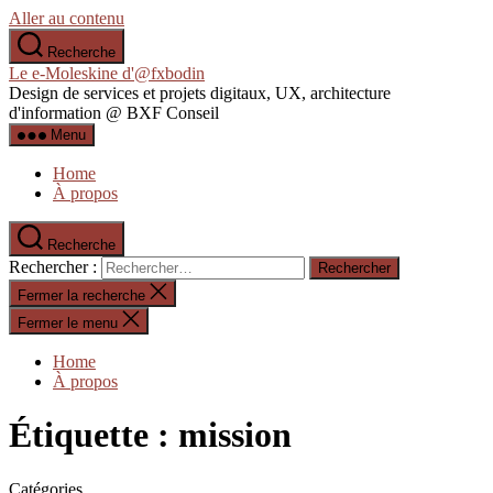
Aller au contenu
Recherche
Le e-Moleskine d'@fxbodin
Design de services et projets digitaux, UX, architecture
d'information @ BXF Conseil
Menu
Home
À propos
Recherche
Rechercher :
Fermer la recherche
Fermer le menu
Home
À propos
Étiquette :
mission
Catégories