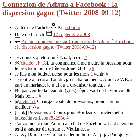
Connexion de Adium à Facebook : la
dispersion gagne (Twitter 2008-09-12)
Auteur de l’article
Par
fxbodin
Date de l’article
12 septembre 2008
Aucun commentaire
sur Connexion de Adium à Facebook
: la dispersion gagne (Twitter 2008-09-12)
Je connais quelqu’un à Niort, moi ?
#
@
Altaide_JF
Toi, tu commence à me mettre la pression pour
le prochain tour de l’île en Jouët 680 :-)
#
Je fais mon budget perso pour les mois à venir.
#
Je rentre a la casa. Lundi : gros changements. Alors ce WE, à
part un mariage, je n’ai qu’à organiser tout ça…
#
Ne pas vendre la peau du (gros) cèpe avant de l’avoir cueilli.
Mais bon…
#
@
atelier51
Change de site de prévisions, prends en un
meilleur :-)
#
[Link] Prévisions à 3 jours pour Bordeaux – meteociel.fr
https://tinyurl.com/5x293e
#
J’ai connecté mon Adium au chat de Facebook. La dispersion
tend à gagner du terrain… Vigilance.
#
Allez, 10 mn de vélo pour aller au buro. Au prg : Paraguay et