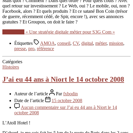
Mais quoi ? Comment ? Dans quel ordre ? Pour quels coûts ? Avec
quel retour sur investissement ? Le Web, oui ? Le mobile, oui, non ?
Facebook, alors ? Et quels produits ? Et ce satané Bon Coin (trésor
de guerre, récemment cédé, de Spir, encore !), avec ses annonces
gratuites ? Et Groupon, on doit le faire ?
Lire la suite
« Une stratégie digitale métier pour S3G Com »
Étiquettes
AMOA
,
conseil
,
CV
,
digital
,
métier
,
mission
,
presse
,
pro
,
référence
Catégories
Histoires
J’ai eu 44 ans à Niort le 14 octobre 2008
Auteur de l’article
Par
fxbodin
Date de l’article
15 octobre 2008
Aucun commentaire
sur J’ai eu 44 ans à Niort le 14
octobre 2008
L’Atoll Hotel !
D’abord, je me suis fait les 5 km de la route de Paris dans les 2 sens