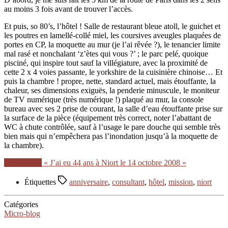
au moins 3 fois avant de trouver l’accès.
Et puis, so 80’s, l’hôtel ! Salle de restaurant bleue atoll, le guichet et
les poutres en lamellé-collé miel, les coursives aveugles plaquées de
portes en CP, la moquette au mur (je l’ai rêvée ?), le tenancier limite
mal rasé et nonchalant ‘z’ètes qui vous ?’ ; le parc pelé, quoique
pisciné, qui inspire tout sauf la villégiature, avec la proximité de
cette 2 x 4 voies passante, le yorkshire de la cuisinière chinoise… Et
puis la chambre ! propre, nette, standard actuel, mais étouffante, la
chaleur, ses dimensions exiguës, la penderie minuscule, le moniteur
de TV numérique (très numérique !) plaqué au mur, la console
bureau avec ses 2 prise de courant, la salle d’eau étouffante prise sur
la surface de la pièce (équipement très correct, noter l’abattant de
WC à chute contrôlée, sauf à l’usage le pare douche qui semble très
bien mais qui n’empêchera pas l’inondation jusqu’à la moquette de
la chambre).
Lire la suite
« J’ai eu 44 ans à Niort le 14 octobre 2008 »
Étiquettes
anniversaire
,
consultant
,
hôtel
,
mission
,
niort
Catégories
Micro-blog