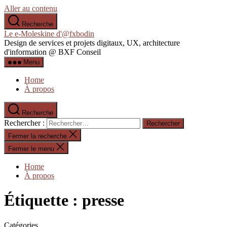
Aller au contenu
Recherche
Le e-Moleskine d'@fxbodin
Design de services et projets digitaux, UX, architecture
d'information @ BXF Conseil
Menu
Home
À propos
Recherche
Rechercher :
Fermer la recherche
Fermer le menu
Home
À propos
Étiquette :
presse
Catégories