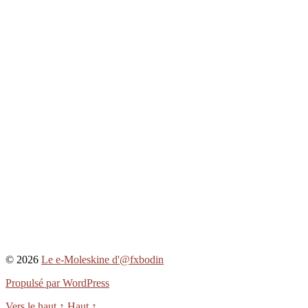
© 2026
Le e-Moleskine d'@fxbodin
Propulsé par WordPress
Vers le haut
↑
Haut
↑