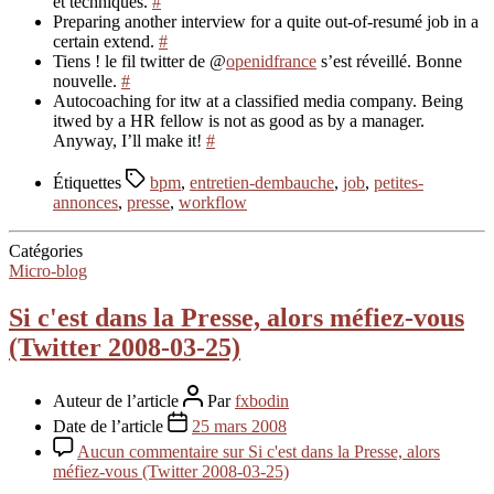
et techniques.
#
Preparing another interview for a quite out-of-resumé job in a
certain extend.
#
Tiens ! le fil twitter de @
openidfrance
s’est réveillé. Bonne
nouvelle.
#
Autocoaching for itw at a classified media company. Being
itwed by a HR fellow is not as good as by a manager.
Anyway, I’ll make it!
#
Étiquettes
bpm
,
entretien-dembauche
,
job
,
petites-
annonces
,
presse
,
workflow
Catégories
Micro-blog
Si c'est dans la Presse, alors méfiez-vous
(Twitter 2008-03-25)
Auteur de l’article
Par
fxbodin
Date de l’article
25 mars 2008
Aucun commentaire
sur Si c'est dans la Presse, alors
méfiez-vous (Twitter 2008-03-25)