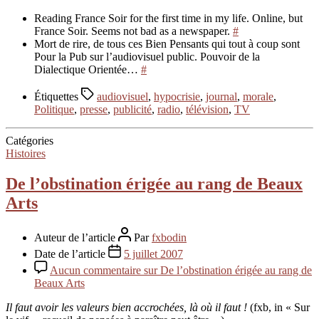
Reading France Soir for the first time in my life. Online, but
France Soir. Seems not bad as a newspaper.
#
Mort de rire, de tous ces Bien Pensants qui tout à coup sont
Pour la Pub sur l’audiovisuel public. Pouvoir de la
Dialectique Orientée…
#
Étiquettes
audiovisuel
,
hypocrisie
,
journal
,
morale
,
Politique
,
presse
,
publicité
,
radio
,
télévision
,
TV
Catégories
Histoires
De l’obstination érigée au rang de Beaux
Arts
Auteur de l’article
Par
fxbodin
Date de l’article
5 juillet 2007
Aucun commentaire
sur De l’obstination érigée au rang de
Beaux Arts
Il faut avoir les valeurs bien accrochées, là où il faut !
(fxb, in « Sur