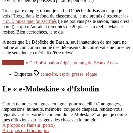
le vif », recueil de pensées à paraître peut être…)
Tiens, par exemple, quand je lis La Dépêche du Bassin et que je
vois l’Iboga dans le fond du classement, je me prends à regretter
les
4 ou 5 miles que j’ai sacrifiés
(je ne pouvais pas le savoir, mais c’est
pareil) et qui m’auraient remontés de 20 places au réel… Mais je
résiste. Bien accrochées, je te dis.
A noter que La Dépêche du Bassin, sauf inattention de ma part, ne
publie aucun communiqué des défenseurs du conservatisme forestier
cette semaine, ça méritait d’être relevé.
Lire la suite
« De l’obstination érigée au rang de Beaux Arts »
Étiquettes
caractère
,
esprit
,
presse
,
régate
Le « e-Moleskine » d’fxbodin
Carnet de notes en lignes, en ligne, pour recueillir témoignages,
impressions, humeurs, mémoire, coups de chapeau, rendez-vous,
regards… il est varié le contenu du "e-Moleskine" auquel je confie
mes réflexions sur les gens, les choses et le monde.
À propos de l'auteur (perso)
À propos de fxbodin.pro