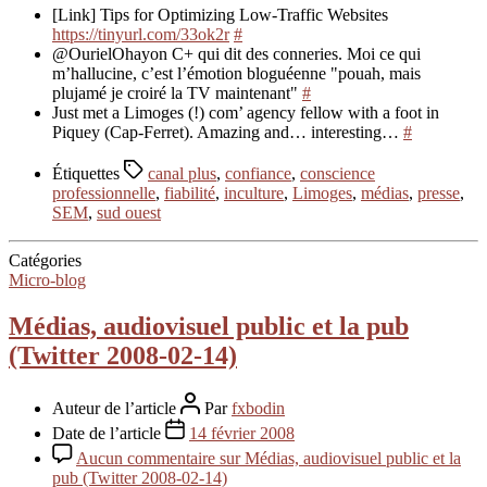
[Link] Tips for Optimizing Low-Traffic Websites
https://tinyurl.com/33ok2r
#
@OurielOhayon C+ qui dit des conneries. Moi ce qui
m’hallucine, c’est l’émotion bloguéenne "pouah, mais
plujamé je croiré la TV maintenant"
#
Just met a Limoges (!) com’ agency fellow with a foot in
Piquey (Cap-Ferret). Amazing and… interesting…
#
Étiquettes
canal plus
,
confiance
,
conscience
professionnelle
,
fiabilité
,
inculture
,
Limoges
,
médias
,
presse
,
SEM
,
sud ouest
Catégories
Micro-blog
Médias, audiovisuel public et la pub
(Twitter 2008-02-14)
Auteur de l’article
Par
fxbodin
Date de l’article
14 février 2008
Aucun commentaire
sur Médias, audiovisuel public et la
pub (Twitter 2008-02-14)