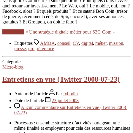
Mais quoi ? Comment ? Dans quel ordre ? Pour quels coûts ? Avec
quel retour sur investissement ? Le Web, oui ? Le mobile, oui, non ?
Facebook, alors ? Et quels produits ? Et ce satané Bon Coin (trésor
de guerre, récemment cédé, de Spir, encore !), avec ses annonces
gratuites ? Et Groupon, on doit le faire ?
Lire la suite
« Une stratégie digitale métier pour S3G Com »
Étiquettes
AMOA
,
conseil
,
CV
,
digital
,
métier
,
mission
,
presse
,
pro
,
référence
Catégories
Micro-blog
Entretiens en vue (Twitter 2008-07-23)
Auteur de l’article
Par
fxbodin
Date de l’article
23 juillet 2008
Aucun commentaire
sur Entretiens en vue (Twitter 2008-
07-23)
Processus : ensemble structuré d’activités partageant une
même finalité et employant pour cela des ressources humaines