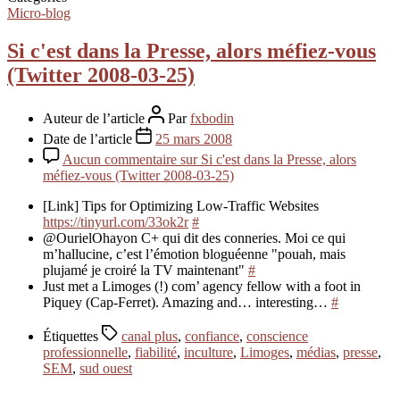
Micro-blog
Si c'est dans la Presse, alors méfiez-vous
(Twitter 2008-03-25)
Auteur de l’article
Par
fxbodin
Date de l’article
25 mars 2008
Aucun commentaire
sur Si c'est dans la Presse, alors
méfiez-vous (Twitter 2008-03-25)
[Link] Tips for Optimizing Low-Traffic Websites
https://tinyurl.com/33ok2r
#
@OurielOhayon C+ qui dit des conneries. Moi ce qui
m’hallucine, c’est l’émotion bloguéenne "pouah, mais
plujamé je croiré la TV maintenant"
#
Just met a Limoges (!) com’ agency fellow with a foot in
Piquey (Cap-Ferret). Amazing and… interesting…
#
Étiquettes
canal plus
,
confiance
,
conscience
professionnelle
,
fiabilité
,
inculture
,
Limoges
,
médias
,
presse
,
SEM
,
sud ouest