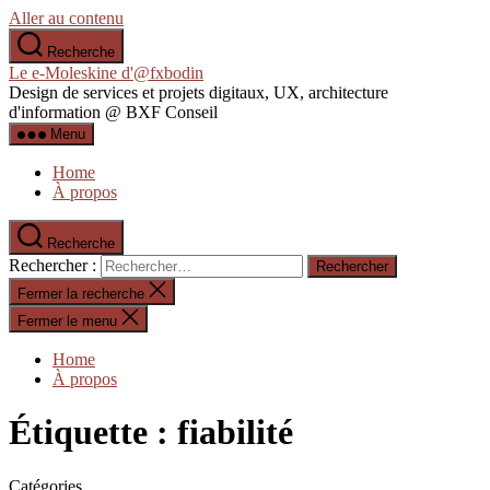
Aller au contenu
Recherche
Le e-Moleskine d'@fxbodin
Design de services et projets digitaux, UX, architecture
d'information @ BXF Conseil
Menu
Home
À propos
Recherche
Rechercher :
Fermer la recherche
Fermer le menu
Home
À propos
Étiquette :
fiabilité
Catégories