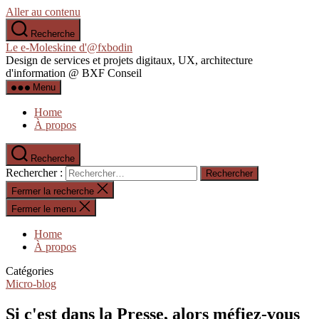
Aller au contenu
Recherche
Le e-Moleskine d'@fxbodin
Design de services et projets digitaux, UX, architecture
d'information @ BXF Conseil
Menu
Home
À propos
Recherche
Rechercher :
Fermer la recherche
Fermer le menu
Home
À propos
Catégories
Micro-blog
Si c'est dans la Presse, alors méfiez-vous