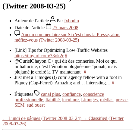
(Twitter 2008-03-25)
Auteur de l’article
Par
fxbodin
Date de l’article
25 mars 2008
Aucun commentaire
sur Si c'est dans la Presse, alors
méfiez-vous (Twitter 2008-03-25)
[Link] Tips for Optimizing Low-Traffic Websites
https://tinyurl.com/33ok2r
#
@OurielOhayon C+ qui dit des conneries. Moi ce qui
m’hallucine, c’est l’émotion bloguéenne "pouah, mais
plujamé je croiré la TV maintenant"
#
Just met a Limoges (!) com’ agency fellow with a foot in
Piquey (Cap-Ferret). Amazing and… interesting…
#
Étiquettes
canal plus
,
confiance
,
conscience
professionnelle
,
fiabilité
,
inculture
,
Limoges
,
médias
,
presse
,
SEM
,
sud ouest
←
Lundi de pâques (Twitter 2008-03-24)
→
Classified (Twitter
2008-03-26)