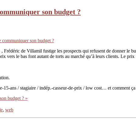
 communiquer son budget ?
re communiquer son budget ?
 , Frédéric de Villamil fustige les prospects qui refusent de donner le b
ix vers le bas font autant de torts au marché qu’à leurs clients. Le prix n
tion.
e-15-ans / stagiaire / indép.-casseur-de-prix / low cost… et comment ça
son budget ? »
le
,
web