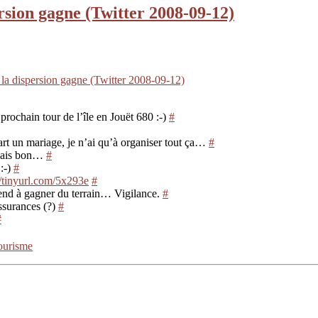
sion gagne (Twitter 2008-09-12)
a dispersion gagne (Twitter 2008-09-12)
rochain tour de l’île en Jouët 680 :-)
#
art un mariage, je n’ai qu’à organiser tout ça…
#
. Mais bon…
#
:-)
#
//tinyurl.com/5x293e
#
end à gagner du terrain… Vigilance.
#
ssurances (?)
#
#
ourisme