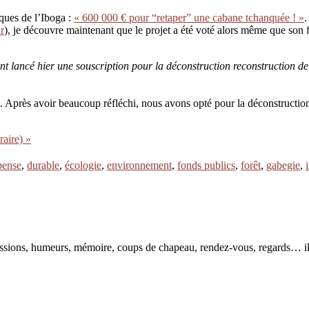
iques de l’Iboga :
« 600 000 € pour “retaper” une cabane tchanquée ! »
.
r
), je découvre maintenant que le projet a été voté alors même que son fi
lancé hier une souscription pour la déconstruction reconstruction de
Après avoir beaucoup réfléchi, nous avons opté pour la déconstruction r
raire) »
pense
,
durable
,
écologie
,
environnement
,
fonds publics
,
forêt
,
gabegie
,
pressions, humeurs, mémoire, coups de chapeau, rendez-vous, regards… il