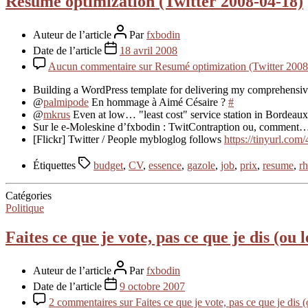
Resumé optimization (Twitter 2008-04-18)
Auteur de l’article
Par
fxbodin
Date de l’article
18 avril 2008
Aucun commentaire
sur Resumé optimization (Twitter 2008
Building a WordPress template for delivering my comprehensive
@
palmipode
En hommage à Aimé Césaire ?
#
@
mkrus
Even at low… "least cost" service station in Bordeaux
Sur le e-Moleskine d’fxbodin : TwitContraption ou, commen
[Flickr] Twitter / People mybloglog follows
https://tinyurl.com
Étiquettes
budget
,
CV
,
essence
,
gazole
,
job
,
prix
,
resume
,
r
Catégories
Politique
Faites ce que je vote, pas ce que je dis (ou 
Auteur de l’article
Par
fxbodin
Date de l’article
9 octobre 2007
2 commentaires
sur Faites ce que je vote, pas ce que je dis (