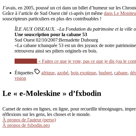
J’avais, en 2005, poussé un cri dans un billet d’humeur sur les Chron
Grâce à l’article de Sud Ouest cité ci-après (et même
dans Le Moniteu
souscripteurs particuliers en plus des contribuables !
ÎLE AUX OISEAUX. –La Fondation du patrimoine et la ville ont 
Une souscription pour la cabane 53
Sud Ouest 02/10/2007:Bernadette Dubourg
«La cabane tchanquée 53 est un des joyaux de notre patrimoine. 
retrouvera ainsi ses piliers originels en bois.
Lire la suite
« Faites ce que je vote, pas ce que je dis (ou le cont
Étiquettes
afrique
,
azobé
,
bois exotique
,
budget
,
cabane
,
dé
vision
Le « e-Moleskine » d’fxbodin
Carnet de notes en lignes, en ligne, pour recueillir témoignages, im
réflexions sur les gens, les choses et le monde.
À propos de l'auteur (perso)
À propos de fxbodin.pro