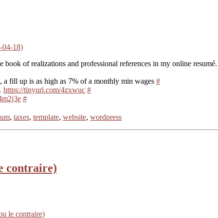
-04-18)
 book of realizations and professional references in my online resumé
, a fill up is as high as 7% of a monthly min wages
#
t…
https://tinyurl.com/4zxwuc
#
/4m2j3e
#
hum
,
taxes
,
template
,
website
,
wordpress
le contraire)
ou le contraire)