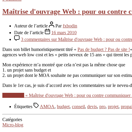
Maîtrise d'ouvrage Web : pour ou contre
Auteur de l’article
Par
fxbodin
Date de l’article
16 mars 2010
3 commentaires
sur Maîtrise d'ouvrage Web : pour ou cont
Dans son billet humoristiquement titré «
Pas de budget ? Pas de site !
«
agences web low cost et les « petits neveux de 15 ans » qui tirent les pr
Mon expérience m’a montré que cela n’est pas la même chose que
1. un projet sans budget et
2. un projet dont le MOA souhaite ne pas communiquer sur son estima
Dans le 1er cas, je suis d’accord avec les commentaires sur le neveu-d
Lire la suite
« Maîtrise d'ouvrage Web : pour ou contre communiquer 
Étiquettes
AMOA
,
budget
,
conseil
,
devis
,
pro
,
projet
,
propa
Catégories
Micro-blog