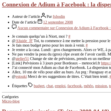
Connexion de Adium à Facebook : la disper
Auteur de l’article
Par
fxbodin
Date de l’article
12 septembre 2008
Aucun commentaire
sur Connexion de Adium à Facebook : l
Je connais quelqu’un à Niort, moi ?
#
@
Altaide_JF
Toi, tu commence à me mettre la pression pour le p
Je fais mon budget perso pour les mois à venir.
#
Je rentre a la casa. Lundi : gros changements. Alors ce WE, à p
Ne pas vendre la peau du (gros) cèpe avant de l’avoir cueilli
@
atelier51
Change de site de prévisions, prends en un meilleur 
[Link] Prévisions à 3 jours pour Bordeaux – meteociel.fr
https:
J’ai connecté mon Adium au chat de Facebook. La dispersion t
Allez, 10 mn de vélo pour aller au buro. Au prg : Paraguay et a
@
estouki
Merci de tes suggestions de titres. C’était bien tenté.
Étiquettes
budget
,
chat
,
emploi
,
facebook
,
météo
,
mission
,
t
Catégories
Micro-blog