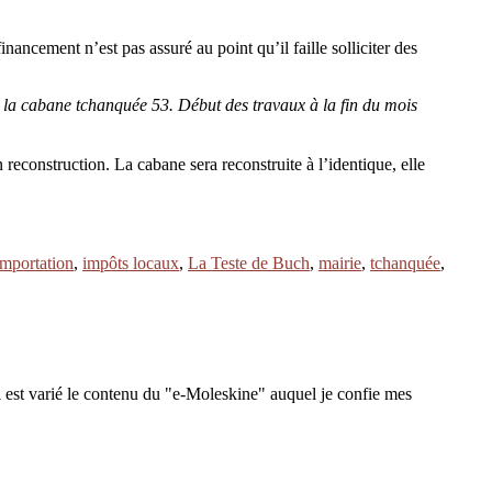
nancement n’est pas assuré au point qu’il faille solliciter des
 la cabane tchanquée 53. Début des travaux à la fin du mois
econstruction. La cabane sera reconstruite à l’identique, elle
importation
,
impôts locaux
,
La Teste de Buch
,
mairie
,
tchanquée
,
 est varié le contenu du "e-Moleskine" auquel je confie mes