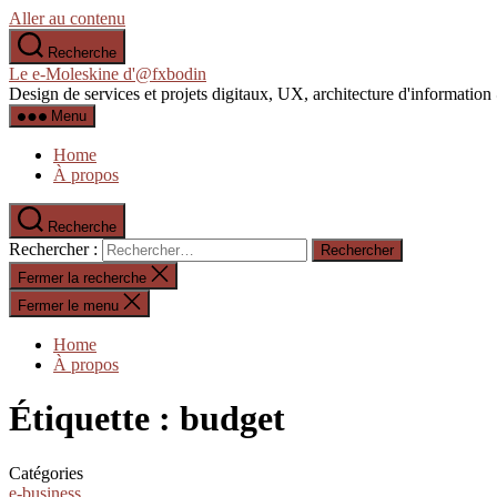
Aller au contenu
Recherche
Le e-Moleskine d'@fxbodin
Design de services et projets digitaux, UX, architecture d'informati
Menu
Home
À propos
Recherche
Rechercher :
Fermer la recherche
Fermer le menu
Home
À propos
Étiquette :
budget
Catégories
e-business