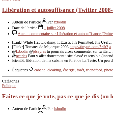
Libération et autosuffisance (Twitter 2008
Auteur de l’article
Par
fxbodin
Date de l’article
1 juillet 2008
Aucun commentaire
sur Libération et autosuffisance (Twitt
[Link] White Hat Cloaking: It Exists. It’s Permitted. It’s Useful
[Flickr] Tomates de Majorque 2008
https://tinyurl.com/5rlfr3
#
@
fxbodin
@
jdseyres
tu pourrais cross-commenter sur twitter… B
@
pcarles
Faut y aller doucement : site classé et sensible (incen
Bientôt, libération de ma cabane en forêt de La Teste. Un peu 
Étiquettes
cabane
,
cloaking
,
énergie
,
forêt
,
friendfeed
,
photo
Catégories
Politique
Faites ce que je vote, pas ce que je dis (ou 
Auteur de l’article
Par
fxbodin