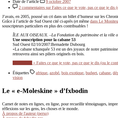
Date de l’article
9 octobre 2007
2 commentaires
sur Faites ce que je vote, pas ce que je dis (
J’avais, en 2005, poussé un cri dans un billet d’humeur sur les Chron
Grâce à l’article de Sud Ouest cité ci-après (et même
dans Le Moniteu
souscripteurs particuliers en plus des contribuables !
ÎLE AUX OISEAUX. –La Fondation du patrimoine et la ville ont 
Une souscription pour la cabane 53
Sud Ouest 02/10/2007:Bernadette Dubourg
«La cabane tchanquée 53 est un des joyaux de notre patrimoine. 
retrouvera ainsi ses piliers originels en bois.
Lire la suite
« Faites ce que je vote, pas ce que je dis (ou le cont
Étiquettes
afrique
,
azobé
,
bois exotique
,
budget
,
cabane
,
dé
vision
Le « e-Moleskine » d’fxbodin
Carnet de notes en lignes, en ligne, pour recueillir témoignages, im
réflexions sur les gens, les choses et le monde.
À propos de l'auteur (perso)