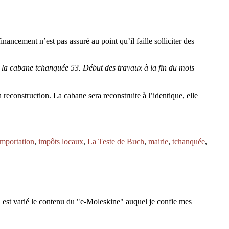
nancement n’est pas assuré au point qu’il faille solliciter des
 la cabane tchanquée 53. Début des travaux à la fin du mois
econstruction. La cabane sera reconstruite à l’identique, elle
importation
,
impôts locaux
,
La Teste de Buch
,
mairie
,
tchanquée
,
 est varié le contenu du "e-Moleskine" auquel je confie mes