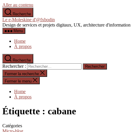
Aller au contenu
Recherche
Le e-Moleskine d'@fxbodin
Design de services et projets digitaux, UX, architecture d'informati
Menu
Home
À propos
Recherche
Rechercher :
Fermer la recherche
Fermer le menu
Home
À propos
Étiquette :
cabane
Catégories
Micro-blog