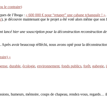
ou le contraire)
iques de l’Iboga :
« 600 000 € pour “retaper” une cabane tchanquée ! »
.
r
), je découvre maintenant que le projet a été voté alors même que son fi
lancé hier une souscription pour la déconstruction reconstruction de
Après avoir beaucoup réfléchi, nous avons opté pour la déconstruction r
raire) »
pense
,
durable
,
écologie
,
environnement
,
fonds publics
,
forêt
,
gabegie
,
pressions, humeurs, mémoire, coups de chapeau, rendez-vous, regards… il