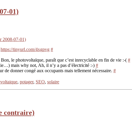
-07-01)
er 2008-07-01)
.
https://tinyurl.com/4xgpvg
#
on, le photovoltaïque, paraît que c’est inrecyclable en fin de vie :-(
#
die…) mais why not, Ah, il n’y a pas d’électricité :-)
#
dur de donner congé aux occupants mais tellement nécessaire.
#
voltaique
,
potager
,
SEO
,
solaire
le contraire)