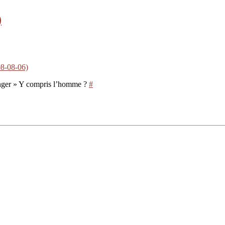
)
08-08-06)
anger » Y compris l’homme ?
#