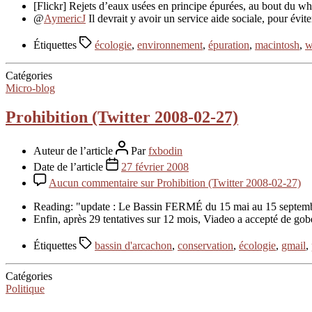
[Flickr] Rejets d’eaux usées en principe épurées, au bout du wh
@
AymericJ
Il devrait y avoir un service aide sociale, pour évit
Étiquettes
écologie
,
environnement
,
épuration
,
macintosh
,
w
Catégories
Micro-blog
Prohibition (Twitter 2008-02-27)
Auteur de l’article
Par
fxbodin
Date de l’article
27 février 2008
Aucun commentaire
sur Prohibition (Twitter 2008-02-27)
Reading: "update : Le Bassin FERMÉ du 15 mai au 15 septembre
Enfin, après 29 tentatives sur 12 mois, Viadeo a accepté de go
Étiquettes
bassin d'arcachon
,
conservation
,
écologie
,
gmail
,
Catégories
Politique