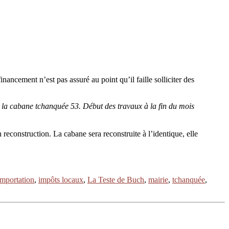
nancement n’est pas assuré au point qu’il faille solliciter des
 la cabane tchanquée 53. Début des travaux à la fin du mois
econstruction. La cabane sera reconstruite à l’identique, elle
importation
,
impôts locaux
,
La Teste de Buch
,
mairie
,
tchanquée
,