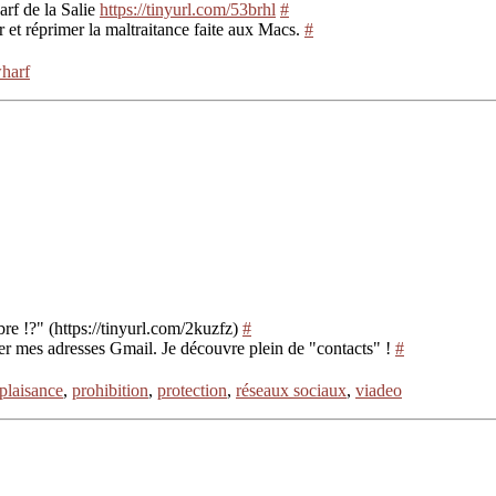
arf de la Salie
https://tinyurl.com/53brhl
#
er et réprimer la maltraitance faite aux Macs.
#
harf
 !?" (https://tinyurl.com/2kuzfz)
#
ber mes adresses Gmail. Je découvre plein de "contacts" !
#
plaisance
,
prohibition
,
protection
,
réseaux sociaux
,
viadeo