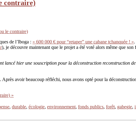
le contraire)
ou le contraire)
iques de l’Iboga :
« 600 000 € pour “retaper” une cabane tchanquée ! »
.
r
), je découvre maintenant que le projet a été voté alors même que son fi
lancé hier une souscription pour la déconstruction reconstruction de
Après avoir beaucoup réfléchi, nous avons opté pour la déconstruction r
raire) »
pense
,
durable
,
écologie
,
environnement
,
fonds publics
,
forêt
,
gabegie
,