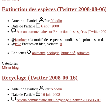
Extinction des espèces (Twitter 2008-08-06
Auteur de l’article
Par
fxbodin
Date de l’article
6 août 2008
Aucun commentaire
sur Extinction des espèces (Twitter 20
@
jeanlucr
« la moitié des espèces mondiales de primates en d
@
jc2c
Profites-en bien, veinard.
#
Étiquettes
animaux
,
écologie
,
humanité
,
primates
Catégories
Micro-blog
Recyclage (Twitter 2008-06-16)
Auteur de l’article
Par
fxbodin
Date de l’article
16 juin 2008
Aucun commentaire
sur Recyclage (Twitter 2008-06-16)