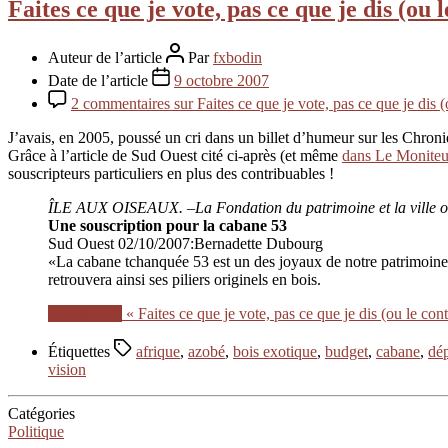
Faites ce que je vote, pas ce que je dis (ou 
Auteur de l’article
Par
fxbodin
Date de l’article
9 octobre 2007
2 commentaires
sur Faites ce que je vote, pas ce que je dis (
J’avais, en 2005, poussé un cri dans un billet d’humeur sur les Chron
Grâce à l’article de Sud Ouest cité ci-après (et même
dans Le Moniteu
souscripteurs particuliers en plus des contribuables !
ÎLE AUX OISEAUX. –La Fondation du patrimoine et la ville ont 
Une souscription pour la cabane 53
Sud Ouest 02/10/2007:Bernadette Dubourg
«La cabane tchanquée 53 est un des joyaux de notre patrimoine. 
retrouvera ainsi ses piliers originels en bois.
Lire la suite
« Faites ce que je vote, pas ce que je dis (ou le cont
Étiquettes
afrique
,
azobé
,
bois exotique
,
budget
,
cabane
,
dé
vision
Catégories
Politique