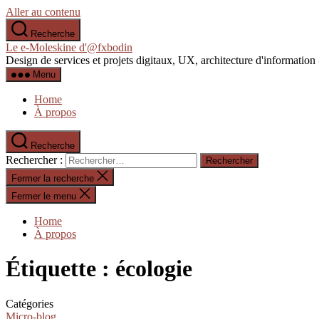
Aller au contenu
Recherche
Le e-Moleskine d'@fxbodin
Design de services et projets digitaux, UX, architecture d'informati
Menu
Home
À propos
Recherche
Rechercher :
Fermer la recherche
Fermer le menu
Home
À propos
Étiquette :
écologie
Catégories
Micro-blog