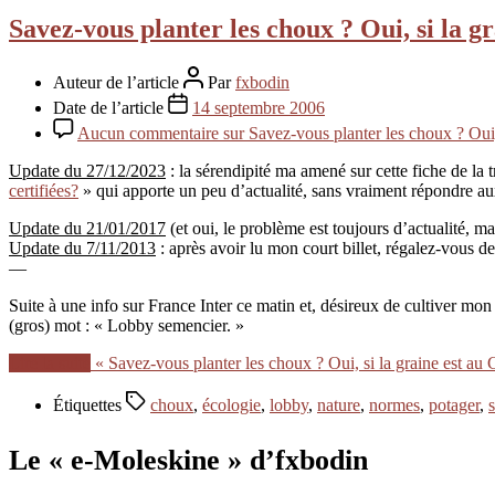
Savez-vous planter les choux ? Oui, si la g
Auteur de l’article
Par
fxbodin
Date de l’article
14 septembre 2006
Aucun commentaire
sur Savez-vous planter les choux ? Oui,
Update du 27/12/2023
: la sérendipité ma amené sur cette fiche de la
certifiées?
» qui apporte un peu d’actualité, sans vraiment répondre aux 
Update du 21/01/2017
(et oui, le problème est toujours d’actualité, m
Update du 7/11/2013
: après avoir lu mon court billet, régalez-vous d
—
Suite à une info sur France Inter ce matin et, désireux de cultiver mon 
(gros) mot : « Lobby semencier. »
Lire la suite
« Savez-vous planter les choux ? Oui, si la graine est au 
Étiquettes
choux
,
écologie
,
lobby
,
nature
,
normes
,
potager
,
Le « e-Moleskine » d’fxbodin