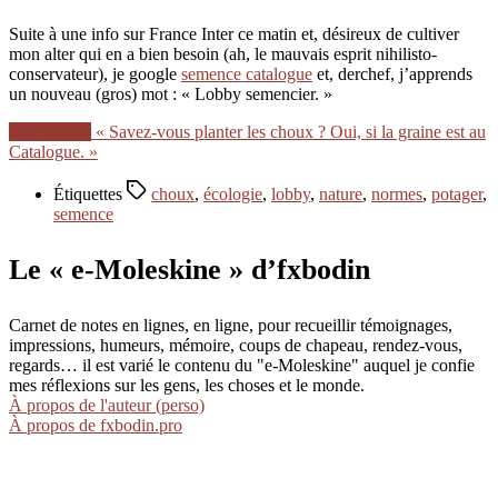
Suite à une info sur France Inter ce matin et, désireux de cultiver
mon alter qui en a bien besoin (ah, le mauvais esprit nihilisto-
conservateur), je google
semence catalogue
et, derchef, j’apprends
un nouveau (gros) mot : « Lobby semencier. »
Lire la suite
« Savez-vous planter les choux ? Oui, si la graine est au
Catalogue. »
Étiquettes
choux
,
écologie
,
lobby
,
nature
,
normes
,
potager
,
semence
Le « e-Moleskine » d’fxbodin
Carnet de notes en lignes, en ligne, pour recueillir témoignages,
impressions, humeurs, mémoire, coups de chapeau, rendez-vous,
regards… il est varié le contenu du "e-Moleskine" auquel je confie
mes réflexions sur les gens, les choses et le monde.
À propos de l'auteur (perso)
À propos de fxbodin.pro