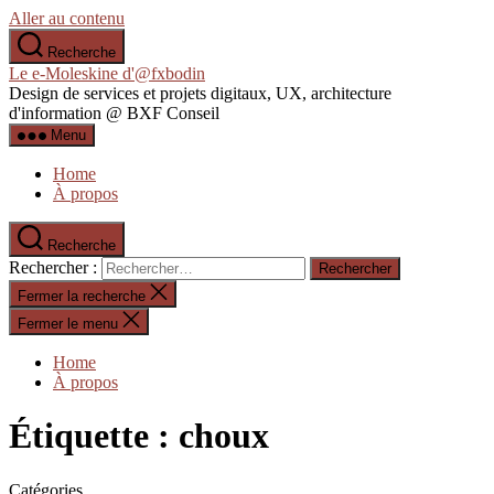
Aller au contenu
Recherche
Le e-Moleskine d'@fxbodin
Design de services et projets digitaux, UX, architecture
d'information @ BXF Conseil
Menu
Home
À propos
Recherche
Rechercher :
Fermer la recherche
Fermer le menu
Home
À propos
Étiquette :
choux
Catégories