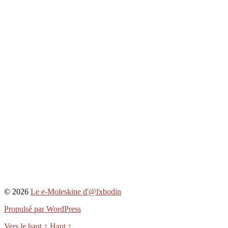
© 2026
Le e-Moleskine d'@fxbodin
Propulsé par WordPress
Vers le haut
↑
Haut
↑