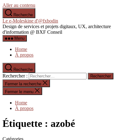
Aller au contenu
Recherche
Le e-Moleskine d'@fxbodin
Design de services et projets digitaux, UX, architecture
d'information @ BXF Conseil
Menu
Home
À propos
Recherche
Rechercher :
Fermer la recherche
Fermer le menu
Home
À propos
Étiquette :
azobé
Catégories