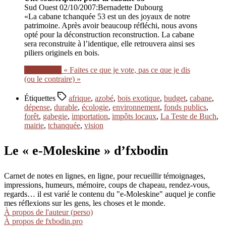
Sud Ouest 02/10/2007:Bernadette Dubourg
«La cabane tchanquée 53 est un des joyaux de notre
patrimoine. Après avoir beaucoup réfléchi, nous avons
opté pour la déconstruction reconstruction. La cabane
sera reconstruite à l’identique, elle retrouvera ainsi ses
piliers originels en bois.
Lire la suite
« Faites ce que je vote, pas ce que je dis
(ou le contraire) »
Étiquettes
afrique
,
azobé
,
bois exotique
,
budget
,
cabane
,
dépense
,
durable
,
écologie
,
environnement
,
fonds publics
,
forêt
,
gabegie
,
importation
,
impôts locaux
,
La Teste de Buch
,
mairie
,
tchanquée
,
vision
Le « e-Moleskine » d’fxbodin
Carnet de notes en lignes, en ligne, pour recueillir témoignages,
impressions, humeurs, mémoire, coups de chapeau, rendez-vous,
regards… il est varié le contenu du "e-Moleskine" auquel je confie
mes réflexions sur les gens, les choses et le monde.
À propos de l'auteur (perso)
À propos de fxbodin.pro