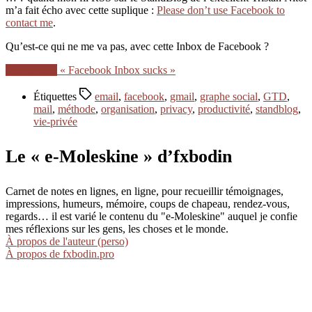
m’a fait écho avec cette suplique :
Please don’t use Facebook to
contact me
.
Qu’est-ce qui ne me va pas, avec cette Inbox de Facebook ?
Lire la suite
« Facebook Inbox sucks »
Étiquettes
email
,
facebook
,
gmail
,
graphe social
,
GTD
,
mail
,
méthode
,
organisation
,
privacy
,
productivité
,
standblog
,
vie-privée
Le « e-Moleskine » d’fxbodin
Carnet de notes en lignes, en ligne, pour recueillir témoignages,
impressions, humeurs, mémoire, coups de chapeau, rendez-vous,
regards… il est varié le contenu du "e-Moleskine" auquel je confie
mes réflexions sur les gens, les choses et le monde.
À propos de l'auteur (perso)
À propos de fxbodin.pro