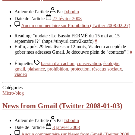
Auteur de l’article
Par
fxbodin
Date de l’article
27 février 2008
Aucun commentaire
sur Prohibition (Twitter 2008-02-27)
Reading: "update : Le Bassin FERMÉ du 15 mai au 15
septembre !?" (https://tinyurl.com/2kuzfz)
#
Enfin, après 29 tentatives sur 12 mois, Viadeo a accepté de
gober mes adresses Gmail. Je découvre plein de "contacts" !
#
Étiquettes
bassin d'arcachon
,
conservation
,
écologie
,
gmail
,
plaisance
,
prohibition
,
protection
,
réseaux sociaux
,
viadeo
Catégories
Micro-blog
News from Gmail (Twitter 2008-01-03)
Auteur de l’article
Par
fxbodin
Date de l’article
3 janvier 2008
Aucun commentaire
sur News from Gmail (Twitter 2008-