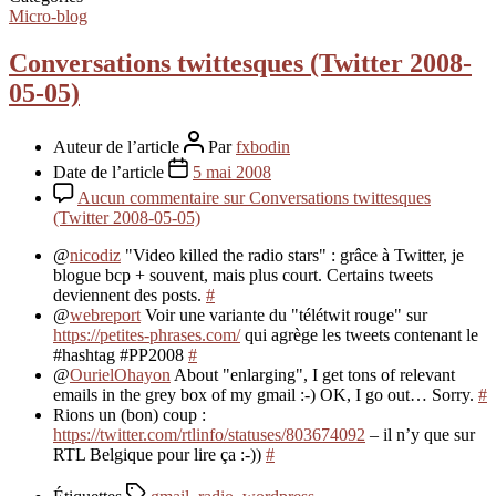
Micro-blog
Conversations twittesques (Twitter 2008-
05-05)
Auteur de l’article
Par
fxbodin
Date de l’article
5 mai 2008
Aucun commentaire
sur Conversations twittesques
(Twitter 2008-05-05)
@
nicodiz
"Video killed the radio stars" : grâce à Twitter, je
blogue bcp + souvent, mais plus court. Certains tweets
deviennent des posts.
#
@
webreport
Voir une variante du "télétwit rouge" sur
https://petites-phrases.com/
qui agrège les tweets contenant le
#hashtag #PP2008
#
@
OurielOhayon
About "enlarging", I get tons of relevant
emails in the grey box of my gmail :-) OK, I go out… Sorry.
#
Rions un (bon) coup :
https://twitter.com/rtlinfo/statuses/803674092
– il n’y que sur
RTL Belgique pour lire ça :-))
#