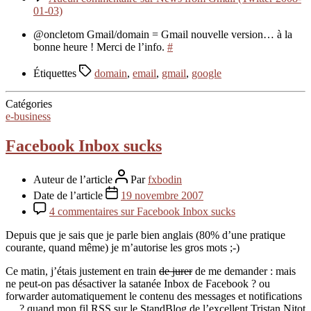
01-03)
@oncletom Gmail/domain = Gmail nouvelle version… à la
bonne heure ! Merci de l’info.
#
Étiquettes
domain
,
email
,
gmail
,
google
Catégories
e-business
Facebook Inbox sucks
Auteur de l’article
Par
fxbodin
Date de l’article
19 novembre 2007
4 commentaires
sur Facebook Inbox sucks
Depuis que je sais que je parle bien anglais (80% d’une pratique
courante, quand même) je m’autorise les gros mots ;-)
Ce matin, j’étais justement en train
de jurer
de me demander : mais
ne peut-on pas désactiver la satanée Inbox de Facebook ? ou
forwarder automatiquement le contenu des messages et notifications
… ? quand mon fil RSS sur le StandBlog de l’excellent Tristan Nitot