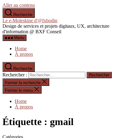
Aller au contenu
Recherche
Le e-Moleskine d'@fxbodin
Design de services et projets digitaux, UX, architecture
d'information @ BXF Conseil
Menu
Home
À propos
Recherche
Rechercher :
Fermer la recherche
Fermer le menu
Home
À propos
Étiquette :
gmail
Catégories